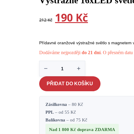
Výstražné 16xLED světl
Původní
Aktuální
190
Kč
cena
cena
212
Kč
byla:
je:
212 Kč.
190 Kč.
Přídavné oranžové výstražné světlo s magnetem
Dodáváme nejpozději
do 21 dní
. O přesném datu 
Výstražné
16xLED
světlo
PŘIDAT DO KOŠÍKU
-
oranžové
množství
Zásilkovna
– 80 Kč
PPL
– od 55 Kč
Balíkovna
– od 75 Kč
Nad 1 800 Kč
doprava ZDARMA