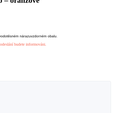
o – oranžové
 vodotěsném nárazuvzdorném obalu.
odeslání budete informováni.