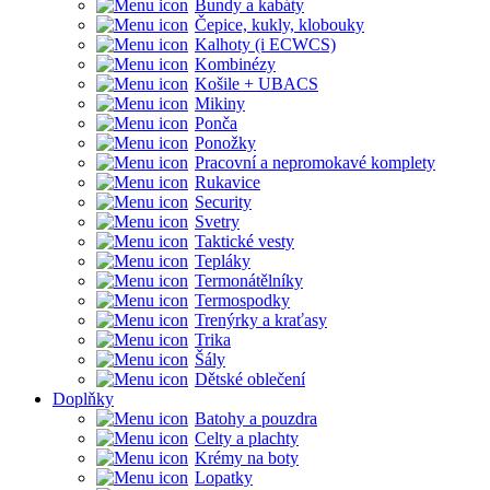
Bundy a kabáty
Čepice, kukly, klobouky
Kalhoty (i ECWCS)
Kombinézy
Košile + UBACS
Mikiny
Ponča
Ponožky
Pracovní a nepromokavé komplety
Rukavice
Security
Svetry
Taktické vesty
Tepláky
Termonátělníky
Termospodky
Trenýrky a kraťasy
Trika
Šály
Dětské oblečení
Doplňky
Batohy a pouzdra
Celty a plachty
Krémy na boty
Lopatky