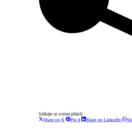
Sdílejte se svými přáteli
Share
Share
Share
Share on X
Pin it
Share on LinkedIn
Sh
on
on
on
X
Pinterest
Linke