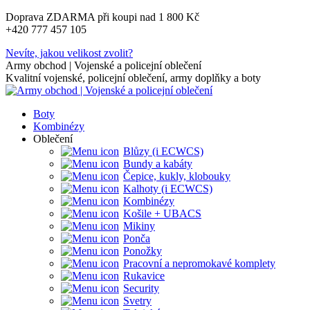
Skip
Doprava ZDARMA při koupi nad 1 800 Kč
to
+420 777 457 105
content
Nevíte, jakou velikost zvolit?
Army obchod | Vojenské a policejní oblečení
Kvalitní vojenské, policejní oblečení, army doplňky a boty
Boty
Kombinézy
Oblečení
Blůzy (i ECWCS)
Bundy a kabáty
Čepice, kukly, klobouky
Kalhoty (i ECWCS)
Kombinézy
Košile + UBACS
Mikiny
Ponča
Ponožky
Pracovní a nepromokavé komplety
Rukavice
Security
Svetry