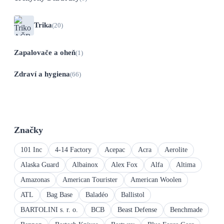
Trika
(20)
Zapalovače a oheň
(1)
Zdraví a hygiena
(66)
Značky
101 Inc
4-14 Factory
Acepac
Acra
Aerolite
Alaska Guard
Albainox
Alex Fox
Alfa
Altima
Amazonas
American Tourister
American Woolen
ATL
Bag Base
Baladéo
Ballistol
BARTOLINI s. r. o.
BCB
Beast Defense
Benchmade