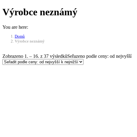
Výrobce neznámý
You are here:
Domů
Výrobce neznámý
Zobrazeno 1. – 16. z 37 výsledků
Seřazeno podle ceny: od nejvyšší
-10%
Přidat do košíku
Multifunkční svítilna 8v1 –
černá-stříbrná
526
Kč
Původní cena byla: 526 Kč.