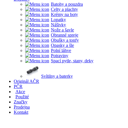
Batohy a pouzdra
Celty a plachty
Krémy na boty
Lopatky
Nášivky
Nože a šavle
Obranné spreje
Obušky a tonfy
Opasky a šle
Polní láhve
Potraviny
Spací pytle, stany, deky
Svítilny a baterky
Originál AČR
PČR
Akce
Použité
Značky
Prodejna
Kontakt