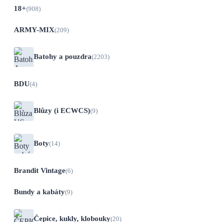
18+
(908)
ARMY-MIX
(209)
Batohy a pouzdra
(2203)
BDU
(4)
Blůzy (i ECWCS)
(9)
Boty
(14)
Brandit Vintage
(6)
Bundy a kabáty
(9)
Čepice, kukly, klobouky
(20)