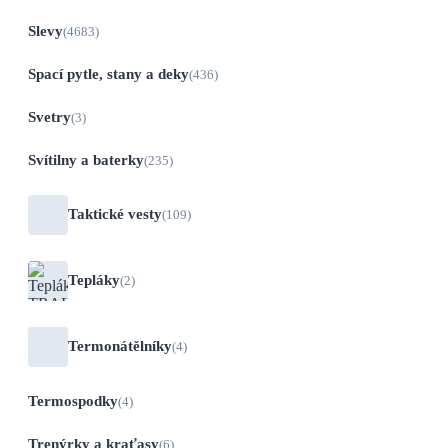
Slevy
(4683)
Spací pytle, stany a deky
(436)
Svetry
(3)
Svítilny a baterky
(235)
Taktické vesty
(109)
Tepláky
(2)
Termonátělníky
(4)
Termospodky
(4)
Trenýrky a kraťasy
(6)