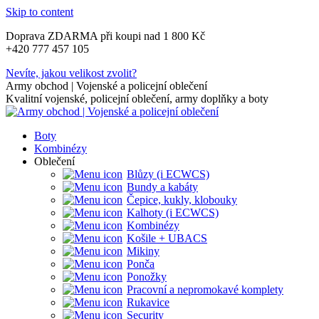
Skip to content
Doprava ZDARMA při koupi nad 1 800 Kč
+420 777 457 105
Nevíte, jakou velikost zvolit?
Army obchod | Vojenské a policejní oblečení
Kvalitní vojenské, policejní oblečení, army doplňky a boty
Boty
Kombinézy
Oblečení
Blůzy (i ECWCS)
Bundy a kabáty
Čepice, kukly, klobouky
Kalhoty (i ECWCS)
Kombinézy
Košile + UBACS
Mikiny
Ponča
Ponožky
Pracovní a nepromokavé komplety
Rukavice
Security