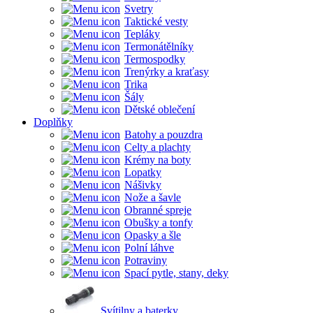
Svetry
Taktické vesty
Tepláky
Termonátělníky
Termospodky
Trenýrky a kraťasy
Trika
Šály
Dětské oblečení
Doplňky
Batohy a pouzdra
Celty a plachty
Krémy na boty
Lopatky
Nášivky
Nože a šavle
Obranné spreje
Obušky a tonfy
Opasky a šle
Polní láhve
Potraviny
Spací pytle, stany, deky
Svítilny a baterky