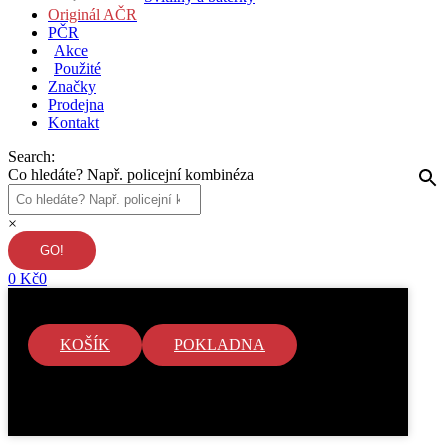
Originál AČR
PČR
Akce
Použité
Značky
Prodejna
Kontakt
Search:
Co hledáte? Např. policejní kombinéza
×
0
Kč
0
KOŠÍK
POKLADNA
V košíku nejsou žádné položky.