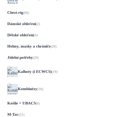
Chest-rig
(60)
Dámské oblečení
(2)
Dětské oblečení
(4)
Helmy, masky a chrániče
(28)
Jídelní potřeby
(29)
Kalhoty (i ECWCS)
(19)
Kombinézy
(16)
Košile + UBACS
(6)
M-Tac
(31)