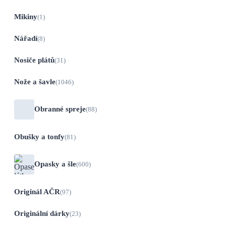
Mikiny
(1)
Nářadí
(8)
Nosiče plátů
(31)
Nože a šavle
(1046)
Obranné spreje
(88)
Obušky a tonfy
(81)
Opasky a šle
(600)
Originál AČR
(97)
Originální dárky
(23)