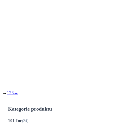
Cestovní polštář 3D s
maskou přes oči – šedý-
černý
264
Kč
Původní cena byla: 264 Kč.
238
Kč
Aktuální cena je: 238 Kč.
Do 21 dnů
Během cestování se nám často stává, že
usínáme v nesprávné...
→
1
2
3
→
Kategorie produktu
101 Inc
(24)