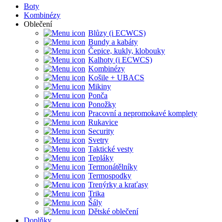
Boty
Kombinézy
Oblečení
Blůzy (i ECWCS)
Bundy a kabáty
Čepice, kukly, klobouky
Kalhoty (i ECWCS)
Kombinézy
Košile + UBACS
Mikiny
Ponča
Ponožky
Pracovní a nepromokavé komplety
Rukavice
Security
Svetry
Taktické vesty
Tepláky
Termonátělníky
Termospodky
Trenýrky a kraťasy
Trika
Šály
Dětské oblečení
Doplňky