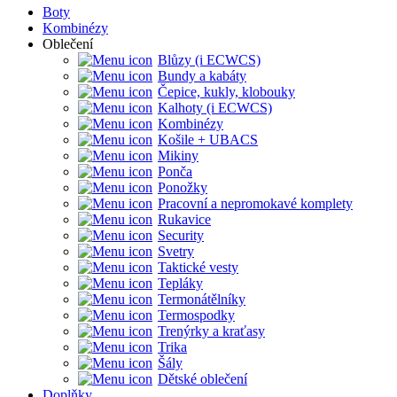
Boty
Kombinézy
Oblečení
Blůzy (i ECWCS)
Bundy a kabáty
Čepice, kukly, klobouky
Kalhoty (i ECWCS)
Kombinézy
Košile + UBACS
Mikiny
Ponča
Ponožky
Pracovní a nepromokavé komplety
Rukavice
Security
Svetry
Taktické vesty
Tepláky
Termonátělníky
Termospodky
Trenýrky a kraťasy
Trika
Šály
Dětské oblečení
Doplňky