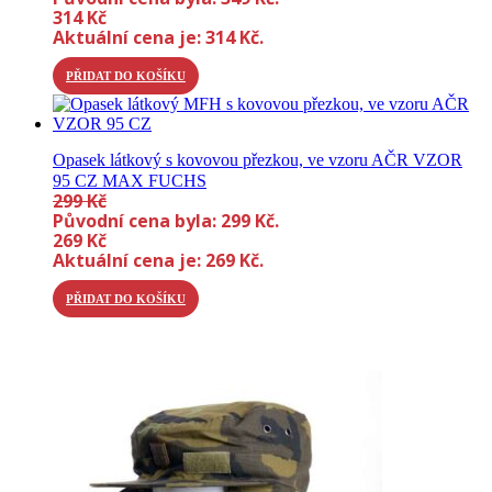
314
Kč
Aktuální cena je: 314 Kč.
PŘIDAT DO KOŠÍKU
Opasek látkový s kovovou přezkou, ve vzoru AČR VZOR
95 CZ MAX FUCHS
299
Kč
Původní cena byla: 299 Kč.
269
Kč
Aktuální cena je: 269 Kč.
PŘIDAT DO KOŠÍKU