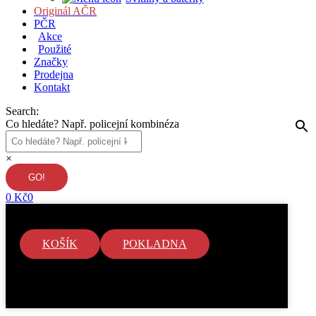
Originál AČR
PČR
Akce
Použité
Značky
Prodejna
Kontakt
Search:
Co hledáte? Např. policejní kombinéza
×
0
Kč
0
KOŠÍK
POKLADNA
V košíku nejsou žádné položky.