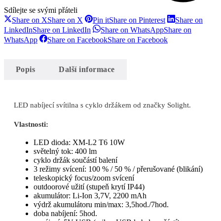
Sdílejte se svými přáteli
Share on X
Share on X
Pin it
Share on Pinterest
Share on
LinkedIn
Share on LinkedIn
Share on WhatsApp
Share on
WhatsApp
Share on Facebook
Share on Facebook
Popis
Další informace
LED nabíjecí svítilna s cyklo držákem od značky Solight.
Vlastnosti:
LED dioda: XM-L2 T6 10W
světelný tok: 400 lm
cyklo držák součástí balení
3 režimy svícení: 100 % / 50 % / přerušované (blikání)
teleskopický focus/zoom svícení
outdoorové užití (stupeň krytí IP44)
akumulátor: Li-Ion 3,7V, 2200 mAh
výdrž akumulátoru min/max: 3,5hod./7hod.
doba nabíjení: 5hod.