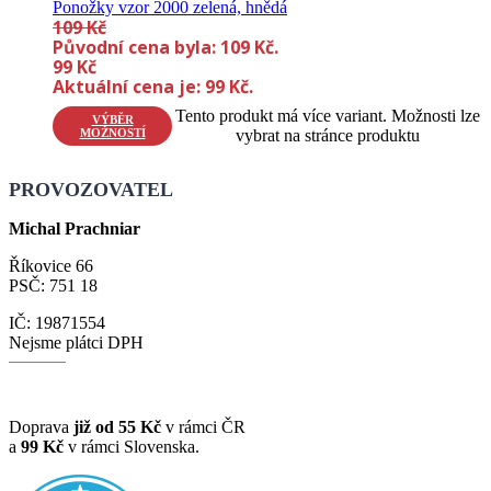
Ponožky vzor 2000 zelená, hnědá
109
Kč
Původní cena byla: 109 Kč.
99
Kč
Aktuální cena je: 99 Kč.
Tento produkt má více variant. Možnosti lze
VÝBĚR
MOŽNOSTÍ
vybrat na stránce produktu
PROVOZOVATEL
Michal Prachniar
Říkovice 66
PSČ: 751 18
IČ: 19871554
Nejsme plátci DPH
Doprava
již od 55 Kč
v rámci ČR
a
99 Kč
v rámci Slovenska.