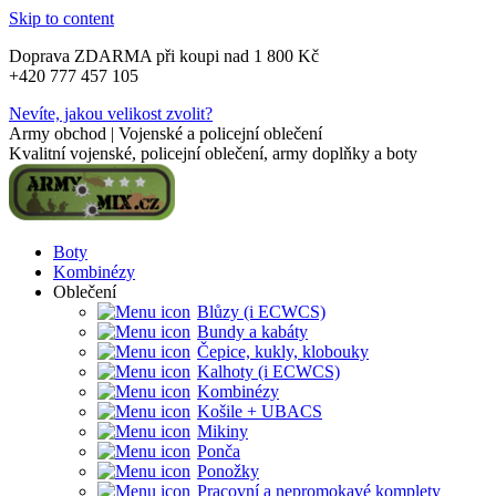
Skip to content
Doprava ZDARMA při koupi nad 1 800 Kč
+420 777 457 105
Nevíte, jakou velikost zvolit?
Army obchod | Vojenské a policejní oblečení
Kvalitní vojenské, policejní oblečení, army doplňky a boty
Boty
Kombinézy
Oblečení
Blůzy (i ECWCS)
Bundy a kabáty
Čepice, kukly, klobouky
Kalhoty (i ECWCS)
Kombinézy
Košile + UBACS
Mikiny
Ponča
Ponožky
Pracovní a nepromokavé komplety