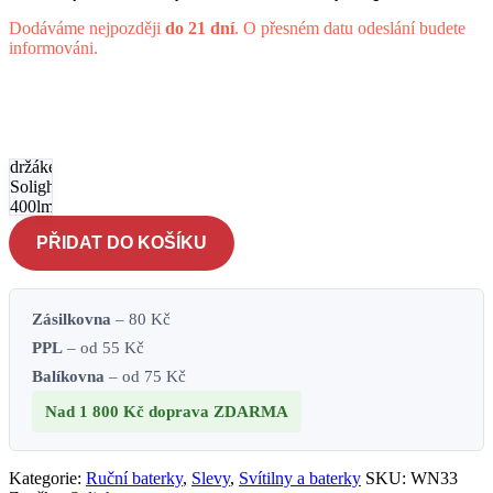
Dodáváme nejpozději
do 21 dní
. O přesném datu odeslání budete
informováni.
LED
nabíjecí
svítilna s
cyklo
držákem
Solight
400lm
Zoom
PŘIDAT DO KOŠÍKU
Li-Ion -
černá
množství
Zásilkovna
– 80 Kč
PPL
– od 55 Kč
Balíkovna
– od 75 Kč
Nad 1 800 Kč
doprava ZDARMA
Kategorie:
Ruční baterky
,
Slevy
,
Svítilny a baterky
SKU:
WN33