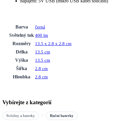
napájení: 5V USB (mikro USB kabel součástí)
Barva
černá
Světelný tok
400 lm
Rozměry
13.5 x 2.8 x 2.8 cm
Délka
13.5 cm
Výška
13.5 cm
Šířka
2.8 cm
Hloubka
2.8 cm
Vybírejte z kategorií
Svítilny a baterky
Ruční baterky