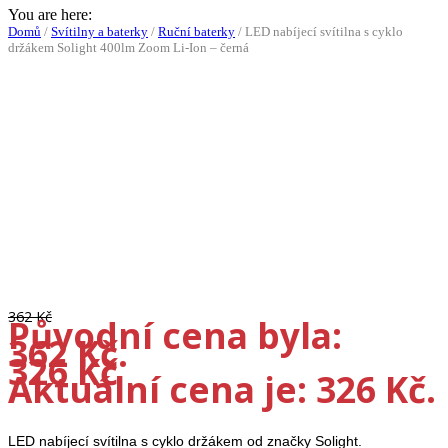
You are here:
Domů
/
Svítilny a baterky
/
Ruční baterky
/
LED nabíjecí svítilna s cyklo
držákem Solight 400lm Zoom Li-Ion – černá
-10%
362
Kč
Původní cena byla:
362 Kč.
326
Kč
Aktuální cena je: 326 Kč.
LED nabíjecí svítilna s cyklo držákem od značky Solight.