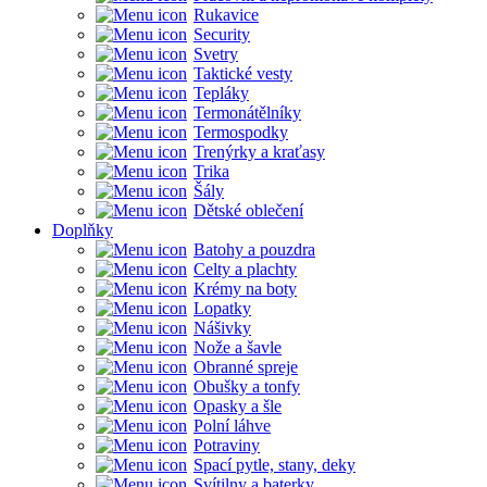
Rukavice
Security
Svetry
Taktické vesty
Tepláky
Termonátělníky
Termospodky
Trenýrky a kraťasy
Trika
Šály
Dětské oblečení
Doplňky
Batohy a pouzdra
Celty a plachty
Krémy na boty
Lopatky
Nášivky
Nože a šavle
Obranné spreje
Obušky a tonfy
Opasky a šle
Polní láhve
Potraviny
Spací pytle, stany, deky
Svítilny a baterky