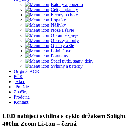
Batohy a pouzdra
Celty a plachty
Krémy na boty
Lopatky
Nášivky
Nože a šavle
Obranné spreje
Obušky a tonfy
Opasky a šle
Polní láhve
Potraviny
Spací pytle, stany, deky
Svítilny a baterky
Originál AČR
PČR
Akce
Použité
Značky
Prodejna
Kontakt
LED nabíjecí svítilna s cyklo držákem Solight
400lm Zoom Li-Ion – černá