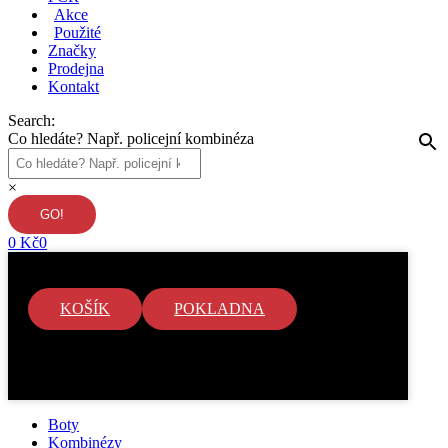
Akce
Použité
Značky
Prodejna
Kontakt
Search:
Co hledáte? Např. policejní kombinéza
×
0
Kč
0
KOŠÍK
POKLADNA
V košíku nejsou žádné položky.
Boty
Kombinézy