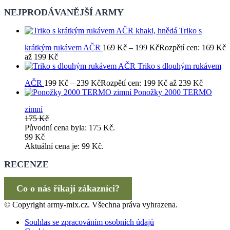
NEJPRODÁVANĚJŠÍ ARMY
Triko s
krátkým rukávem AČR
169
Kč
–
199
Kč
Rozpětí cen: 169 Kč
až 199 Kč
Triko s dlouhým rukávem
AČR
199
Kč
–
239
Kč
Rozpětí cen: 199 Kč až 239 Kč
Ponožky 2000 TERMO
zimní
175
Kč
Původní cena byla: 175 Kč.
99
Kč
Aktuální cena je: 99 Kč.
RECENZE
Co o nás říkají zákazníci?
© Copyright army-mix.cz. Všechna práva vyhrazena.
Souhlas se zpracováním osobních údajů