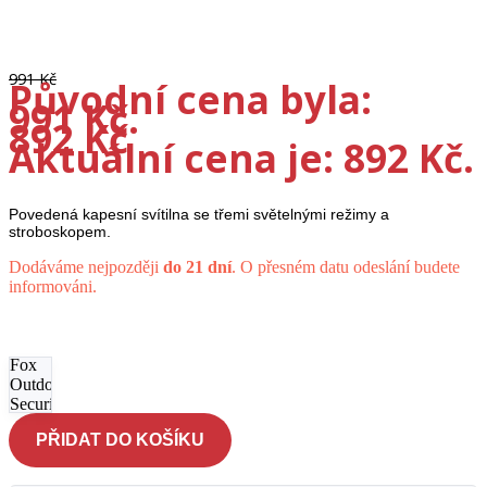
-10%
991
Kč
Původní cena byla:
991 Kč.
892
Kč
Aktuální cena je: 892 Kč.
Povedená kapesní svítilna se třemi světelnými režimy a
stroboskopem.
Dodáváme nejpozději
do 21 dní
. O přesném datu odeslání budete
informováni.
Svítilna
ruční
Fox
Outdoor
Security
- černá
PŘIDAT DO KOŠÍKU
množství