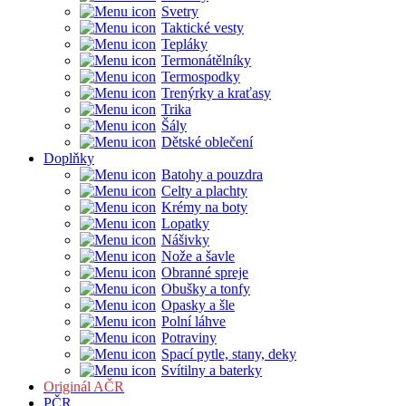
Svetry
Taktické vesty
Tepláky
Termonátělníky
Termospodky
Trenýrky a kraťasy
Trika
Šály
Dětské oblečení
Doplňky
Batohy a pouzdra
Celty a plachty
Krémy na boty
Lopatky
Nášivky
Nože a šavle
Obranné spreje
Obušky a tonfy
Opasky a šle
Polní láhve
Potraviny
Spací pytle, stany, deky
Svítilny a baterky
Originál AČR
PČR