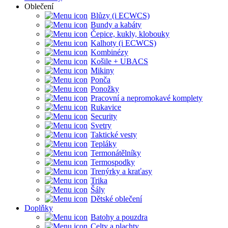
Oblečení
Blůzy (i ECWCS)
Bundy a kabáty
Čepice, kukly, klobouky
Kalhoty (i ECWCS)
Kombinézy
Košile + UBACS
Mikiny
Ponča
Ponožky
Pracovní a nepromokavé komplety
Rukavice
Security
Svetry
Taktické vesty
Tepláky
Termonátělníky
Termospodky
Trenýrky a kraťasy
Trika
Šály
Dětské oblečení
Doplňky
Batohy a pouzdra
Celty a plachty