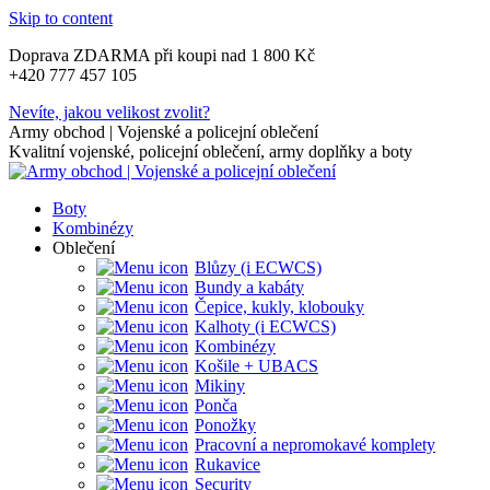
Skip to content
Doprava ZDARMA při koupi nad 1 800 Kč
+420 777 457 105
Nevíte, jakou velikost zvolit?
Army obchod | Vojenské a policejní oblečení
Kvalitní vojenské, policejní oblečení, army doplňky a boty
Boty
Kombinézy
Oblečení
Blůzy (i ECWCS)
Bundy a kabáty
Čepice, kukly, klobouky
Kalhoty (i ECWCS)
Kombinézy
Košile + UBACS
Mikiny
Ponča
Ponožky
Pracovní a nepromokavé komplety
Rukavice
Security