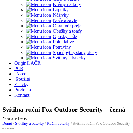
Krémy na boty
Lopatky
Nášivky
Nože a šavle
Obranné spreje
Obušky a tonfy
Opasky a šle
Polní láhve
Potraviny
Spací pytle, stany, deky
Svítilny a baterky
Originál AČR
PČR
Akce
Použité
Značky
Prodejna
Kontakt
Svítilna ruční Fox Outdoor Security – černá
You are here:
Domů
/
Svítilny a baterky
/
Ruční baterky
/
Svítilna ruční Fox Outdoor Security
– černá