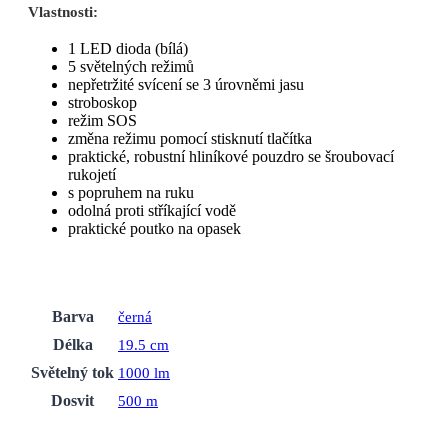
Vlastnosti:
1 LED dioda (bílá)
5 světelných režimů
nepřetržité svícení se 3 úrovněmi jasu
stroboskop
režim SOS
změna režimu pomocí stisknutí tlačítka
praktické, robustní hliníkové pouzdro se šroubovací
rukojetí
s popruhem na ruku
odolná proti stříkající vodě
praktické poutko na opasek
Barva
černá
Délka
19.5 cm
Světelný tok
1000 lm
Dosvit
500 m