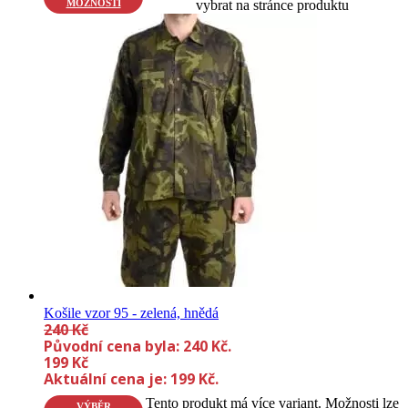
MOŽNOSTÍ
vybrat na stránce produktu
Košile vzor 95 - zelená, hnědá
240
Kč
Původní cena byla: 240 Kč.
199
Kč
Aktuální cena je: 199 Kč.
Tento produkt má více variant. Možnosti lze
VÝBĚR