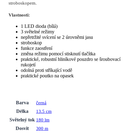
stroboskopem.
Vlastnosti:
1 LED dioda (bílá)
3 světelné režimy
nepřetržité svícení se 2 úrovněmi jasu
stroboskop
funkce zaostření
změna režimu pomocí stisknutí tlačítka
praktické, robustní hliníkové pouzdro se šroubovací
rukojetí
odolná proti stříkající vodě
praktické poutko na opasek
Barva
černá
Délka
13.5 cm
Světelný tok
180 lm
Dosvit
300 m