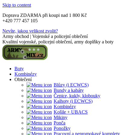
Skip to content
Doprava ZDARMA při koupi nad 1 800 Kč
+420 777 457 105
Nevíte, jakou velikost zvolit?
Army obchod | Vojenské a policejní oblečení
Kvalitní vojenské, policejní oblečení, army doplňky a boty
Boty
Kombinézy
Oblečení
Blůzy (i ECWCS)
Bundy a kabáty
Čepice, kukly, klobouky
Kalhoty (i ECWCS)
Kombinézy
Košile + UBACS
Mikiny
Ponča
Ponožky
Pracovní a nepromokavé komplety