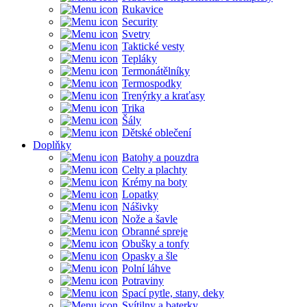
Rukavice
Security
Svetry
Taktické vesty
Tepláky
Termonátělníky
Termospodky
Trenýrky a kraťasy
Trika
Šály
Dětské oblečení
Doplňky
Batohy a pouzdra
Celty a plachty
Krémy na boty
Lopatky
Nášivky
Nože a šavle
Obranné spreje
Obušky a tonfy
Opasky a šle
Polní láhve
Potraviny
Spací pytle, stany, deky
Svítilny a baterky