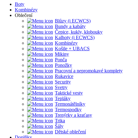
Boty
Kombinézy
Oblečení
Blůzy (i ECWCS)
Bundy a kabáty
Čepice, kukly, klobouky
Kalhoty (i ECWCS)
Kombinézy
Košile + UBACS
Mikiny
Ponča
Ponožky
Pracovní a nepromokavé komplety
Rukavice
Security
Svetry
Taktické vesty
Tepláky
Termonátělníky
Termospodky
Trenýrky a kraťasy
Trika
Šály
Dětské oblečení
Doplňky