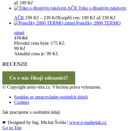
až 199 Kč
Triko s dlouhým rukávem
AČR
199
Kč
–
239
Kč
Rozpětí cen: 199 Kč až 239 Kč
Ponožky 2000 TERMO
zimní
175
Kč
Původní cena byla: 175 Kč.
99
Kč
Aktuální cena je: 99 Kč.
RECENZE
Co o nás říkají zákazníci?
© Copyright army-mix.cz. Všechna práva vyhrazena.
Souhlas se zpracováním osobních údajů
Cookies
Jak pracujeme s osobními údaji
☛ Designed by Ing. Michal Švéda |
www.e-marketak.cz
Go to Top