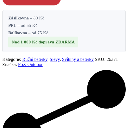
Zásilkovna
– 80 Kč
PPL
– od 55 Kč
Balíkovna
– od 75 Kč
Nad 1 800 Kč
doprava ZDARMA
Kategorie:
Ruční baterky
,
Slevy
,
Svítilny a baterky
SKU:
26371
Značka:
FoX Outdoor