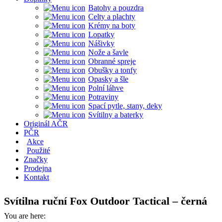
Batohy a pouzdra
Celty a plachty
Krémy na boty
Lopatky
Nášivky
Nože a šavle
Obranné spreje
Obušky a tonfy
Opasky a šle
Polní láhve
Potraviny
Spací pytle, stany, deky
Svítilny a baterky
Originál AČR
PČR
Akce
Použité
Značky
Prodejna
Kontakt
Svítilna ruční Fox Outdoor Tactical – černá
You are here: