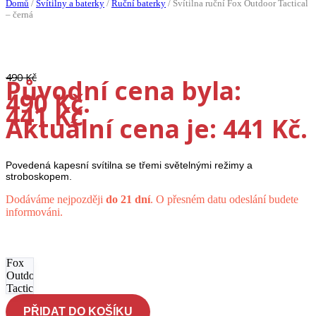
Domů
/
Svítilny a baterky
/
Ruční baterky
/
Svítilna ruční Fox Outdoor Tactical
– černá
-10%
490
Kč
Původní cena byla:
490 Kč.
441
Kč
Aktuální cena je: 441 Kč.
Povedená kapesní svítilna se třemi světelnými režimy a
stroboskopem.
Dodáváme nejpozději
do 21 dní
. O přesném datu odeslání budete
informováni.
Svítilna
ruční
Fox
Outdoor
Tactical
- černá
PŘIDAT DO KOŠÍKU
množství