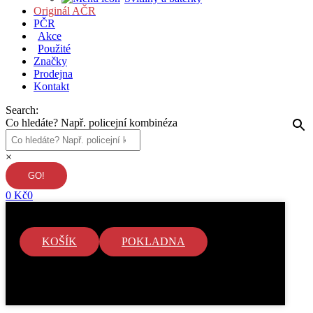
Originál AČR
PČR
Akce
Použité
Značky
Prodejna
Kontakt
Search:
Co hledáte? Např. policejní kombinéza
×
0
Kč
0
KOŠÍK
POKLADNA
V košíku nejsou žádné položky.