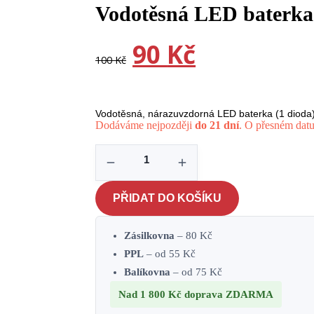
Vodotěsná LED baterka
-10%
Původní
90
Kč
Aktuální
cena
cena
100
Kč
byla:
je:
100 Kč.
90 Kč.
Vodotěsná, nárazuvzdorná LED baterka (1 dioda) 
Dodáváme nejpozději
do 21 dní
. O přesném datu
Vodotěsná
LED
baterka
PŘIDAT DO KOŠÍKU
3W
-
stříbrná
Zásilkovna
– 80 Kč
množství
PPL
– od 55 Kč
Balíkovna
– od 75 Kč
Nad 1 800 Kč
doprava ZDARMA