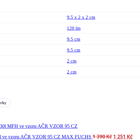
9.5 x 2 x 2 cm
120 lm
9.5 cm
9.5 cm
2 cm
2 cm
erky
1 390
Kč
Původní
1 251
Kč
Ak
́ 30l ve vzoru AČR VZOR 95 CZ MAX FUCHS