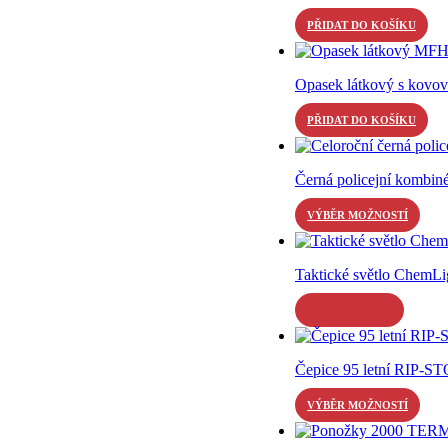
PŘIDAT DO KOŠÍKU
Opasek látkový s ko
PŘIDAT DO KOŠÍKU
Černá policejní kombin
Tento
VÝBĚR MOŽNOSTÍ
produkt
má
více
Taktické světlo ChemL
variant.
Možnosti
Tento
lze
produkt
vybrat
má
na
více
stránce
Čepice 95 letní RIP-S
variant.
produktu
Možnosti
Tento
VÝBĚR MOŽNOSTÍ
lze
produkt
vybrat
má
na