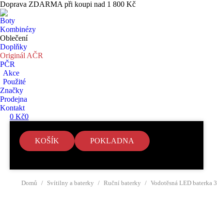
Doprava ZDARMA při koupi nad 1 800 Kč
Boty
Kombinézy
Oblečení
Doplňky
Originál AČR
PČR
Akce
Použité
Značky
Prodejna
Kontakt
0
Kč
0
KOŠÍK
POKLADNA
Search:
V košíku nejsou žádné položky.
You are here:
Domů
Svítilny a baterky
Ruční baterky
Vodotěsná LED baterka 3