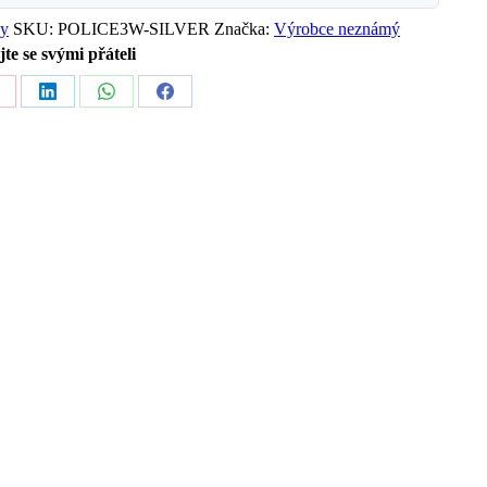
ky
SKU:
POLICE3W-SILVER
Značka:
Výrobce neznámý
jte se svými přáteli
hare
Share
Share
Share
n
on
on
on
interest
LinkedIn
WhatsApp
Facebook