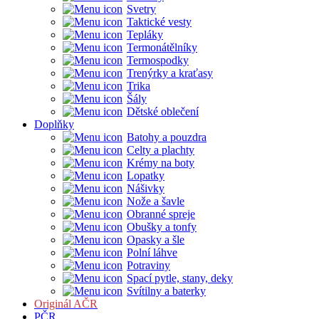
Svetry
Taktické vesty
Tepláky
Termonátělníky
Termospodky
Trenýrky a kraťasy
Trika
Šály
Dětské oblečení
Doplňky
Batohy a pouzdra
Celty a plachty
Krémy na boty
Lopatky
Nášivky
Nože a šavle
Obranné spreje
Obušky a tonfy
Opasky a šle
Polní láhve
Potraviny
Spací pytle, stany, deky
Svítilny a baterky
Originál AČR
PČR