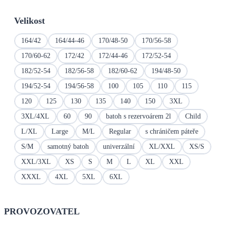
Velikost
164/42
164/44-46
170/48-50
170/56-58
170/60-62
172/42
172/44-46
172/52-54
182/52-54
182/56-58
182/60-62
194/48-50
194/52-54
194/56-58
100
105
110
115
120
125
130
135
140
150
3XL
3XL/4XL
60
90
batoh s rezervoárem 2l
Child
L/XL
Large
M/L
Regular
s chráničem páteře
S/M
samotný batoh
univerzální
XL/XXL
XS/S
XXL/3XL
XS
S
M
L
XL
XXL
XXXL
4XL
5XL
6XL
PROVOZOVATEL