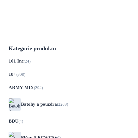
Kalhoty bojové US střih BDU, šité v
renomované šicí dílně,...
Kategorie produktu
101 Inc
(24)
18+
(908)
ARMY-MIX
(204)
Batohy a pouzdra
(2203)
BDU
(4)
Blůzy (i ECWCS)
(9)