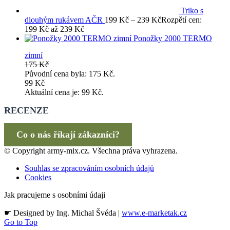
Triko s
dlouhým rukávem AČR
199
Kč
–
239
Kč
Rozpětí cen:
199 Kč až 239 Kč
Ponožky 2000 TERMO
zimní
175
Kč
Původní cena byla: 175 Kč.
99
Kč
Aktuální cena je: 99 Kč.
RECENZE
Co o nás říkají zákazníci?
© Copyright army-mix.cz. Všechna práva vyhrazena.
Souhlas se zpracováním osobních údajů
Cookies
Jak pracujeme s osobními údaji
☛ Designed by Ing. Michal Švéda |
www.e-marketak.cz
Go to Top