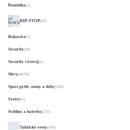
Ramínka
(2)
RIP-STOP
(20)
Rukavice
(5)
Security
(28)
Security výstroj
(9)
Slevy
(4678)
Spací pytle, stany a deky
(436)
Svetry
(3)
Svítilny a baterky
(235)
Taktické vesty
(109)