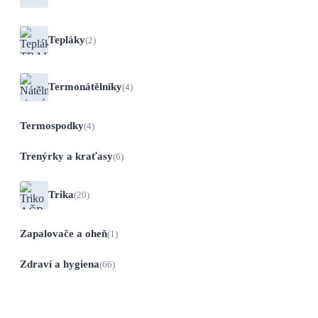
Tepláky
(2)
Termonátělníky
(4)
Termospodky
(4)
Trenýrky a kraťasy
(6)
Trika
(20)
Zapalovače a oheň
(1)
Zdraví a hygiena
(66)