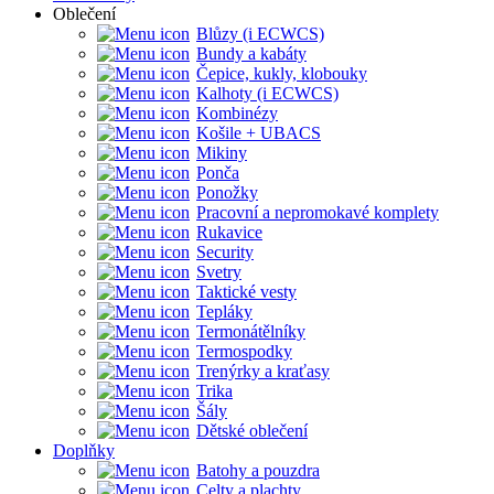
Oblečení
Blůzy (i ECWCS)
Bundy a kabáty
Čepice, kukly, klobouky
Kalhoty (i ECWCS)
Kombinézy
Košile + UBACS
Mikiny
Ponča
Ponožky
Pracovní a nepromokavé komplety
Rukavice
Security
Svetry
Taktické vesty
Tepláky
Termonátělníky
Termospodky
Trenýrky a kraťasy
Trika
Šály
Dětské oblečení
Doplňky
Batohy a pouzdra
Celty a plachty