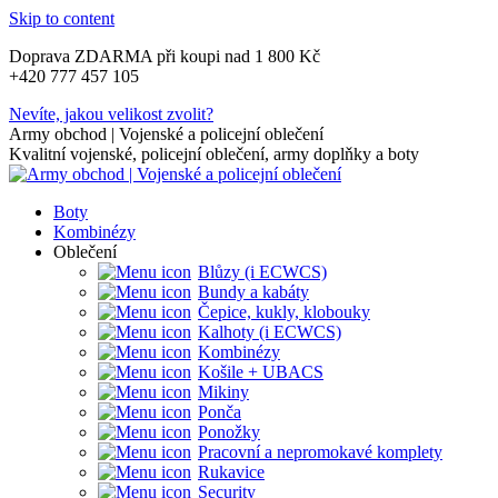
Skip to content
Doprava ZDARMA při koupi nad 1 800 Kč
+420 777 457 105
Nevíte, jakou velikost zvolit?
Army obchod | Vojenské a policejní oblečení
Kvalitní vojenské, policejní oblečení, army doplňky a boty
Boty
Kombinézy
Oblečení
Blůzy (i ECWCS)
Bundy a kabáty
Čepice, kukly, klobouky
Kalhoty (i ECWCS)
Kombinézy
Košile + UBACS
Mikiny
Ponča
Ponožky
Pracovní a nepromokavé komplety
Rukavice
Security