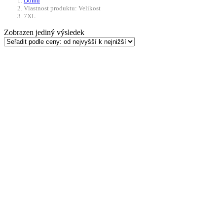
Domů
Vlastnost produktu: Velikost
7XL
Zobrazen jediný výsledek
-23%
Výběr možností
Tento produkt má více
variant. Možnosti lze vybrat na stránce
produktu
Kalhoty bojové US střih
BDU BW MAX FUCHS
540
Kč
–
699
Kč
Rozpětí cen: 540 Kč až
699 Kč
Skladem