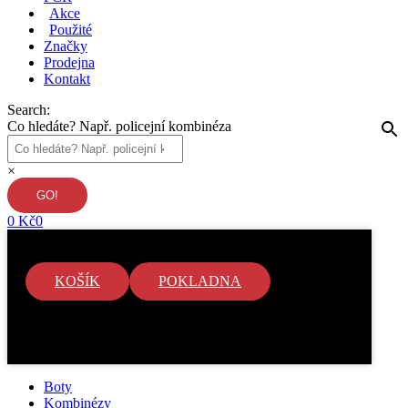
Akce
Použité
Značky
Prodejna
Kontakt
Search:
Co hledáte? Např. policejní kombinéza
×
0
Kč
0
KOŠÍK
POKLADNA
V košíku nejsou žádné položky.
Boty
Kombinézy