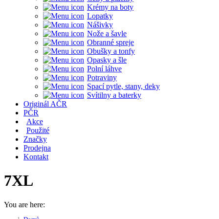
Krémy na boty
Lopatky
Nášivky
Nože a šavle
Obranné spreje
Obušky a tonfy
Opasky a šle
Polní láhve
Potraviny
Spací pytle, stany, deky
Svítilny a baterky
Originál AČR
PČR
Akce
Použité
Značky
Prodejna
Kontakt
7XL
You are here: