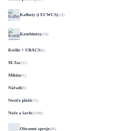
Kalhoty (i ECWCS)
(19)
Kombinézy
(16)
Košile + UBACS
(6)
M-Tac
(31)
Mikiny
(1)
Nářadí
(8)
Nosiče plátů
(31)
Nože a šavle
(1046)
Obranné spreje
(88)