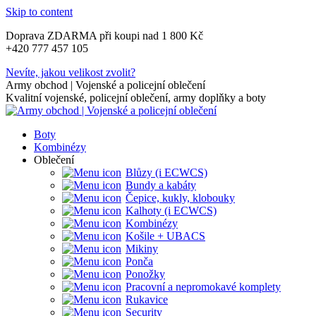
Skip to content
Doprava ZDARMA při koupi nad 1 800 Kč
+420 777 457 105
Nevíte, jakou velikost zvolit?
Army obchod | Vojenské a policejní oblečení
Kvalitní vojenské, policejní oblečení, army doplňky a boty
Boty
Kombinézy
Oblečení
Blůzy (i ECWCS)
Bundy a kabáty
Čepice, kukly, klobouky
Kalhoty (i ECWCS)
Kombinézy
Košile + UBACS
Mikiny
Ponča
Ponožky
Pracovní a nepromokavé komplety
Rukavice
Security