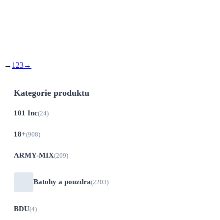
Do 21 dnů
Základní dvojvrstvý spací pytel typu
Mumie.
→
1
2
3
→
Kategorie produktu
101 Inc
(24)
18+
(908)
ARMY-MIX
(209)
Batohy a pouzdra
(2203)
BDU
(4)