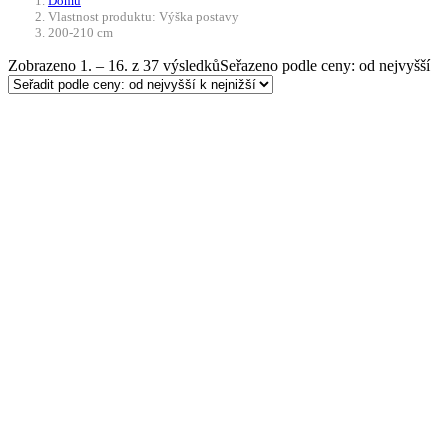
Domů
Vlastnost produktu: Výška postavy
200-210 cm
Zobrazeno 1. – 16. z 37 výsledků
Seřazeno podle ceny: od nejvyšší
Doprava ZDARMA
-10%
Přidat do košíku
Spací pytel Tactical 3 –
olivový
4 750
Kč
Původní cena byla: 4 750 Kč.
4 275
Kč
Aktuální cena je: 4 275 Kč.
Do 21 dnů
Thermolite – high-tech izolace pro