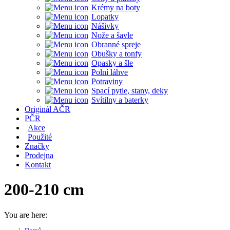
Krémy na boty
Lopatky
Nášivky
Nože a šavle
Obranné spreje
Obušky a tonfy
Opasky a šle
Polní láhve
Potraviny
Spací pytle, stany, deky
Svítilny a baterky
Originál AČR
PČR
Akce
Použité
Značky
Prodejna
Kontakt
200-210 cm
You are here: