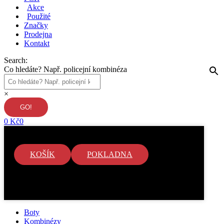
Akce
Použité
Značky
Prodejna
Kontakt
Search:
Co hledáte? Např. policejní kombinéza
×
0
Kč
0
KOŠÍK
POKLADNA
V košíku nejsou žádné položky.
Boty
Kombinézy