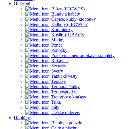
Oblečení
Blůzy (i ECWCS)
Bundy a kabáty
Čepice, kukly, klobouky
Kalhoty (i ECWCS)
Kombinézy
Košile + UBACS
Mikiny
Ponča
Ponožky
Pracovní a nepromokavé komplety
Rukavice
Security
Svetry
Taktické vesty
Tepláky
Termonátělníky
Termospodky
Trenýrky a kraťasy
Trika
Šály
Dětské oblečení
Doplňky
Batohy a pouzdra
Celty a plachty