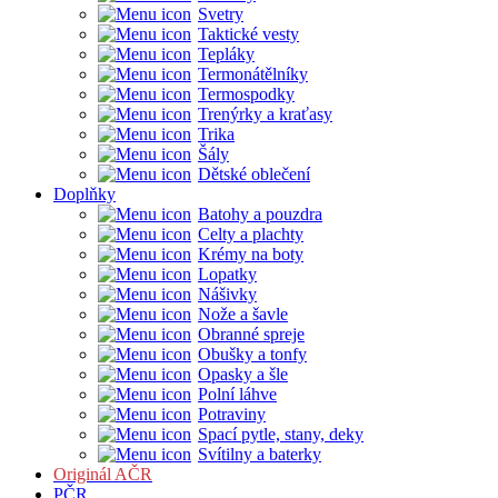
Svetry
Taktické vesty
Tepláky
Termonátělníky
Termospodky
Trenýrky a kraťasy
Trika
Šály
Dětské oblečení
Doplňky
Batohy a pouzdra
Celty a plachty
Krémy na boty
Lopatky
Nášivky
Nože a šavle
Obranné spreje
Obušky a tonfy
Opasky a šle
Polní láhve
Potraviny
Spací pytle, stany, deky
Svítilny a baterky
Originál AČR
PČR