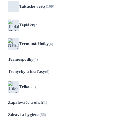
Taktické vesty
(109)
Tepláky
(2)
Termonátělníky
(4)
Termospodky
(4)
Trenýrky a kraťasy
(6)
Trika
(20)
Zapalovače a oheň
(1)
Zdraví a hygiena
(66)