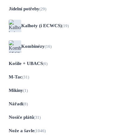
Jídelní potřeby
(29)
Kalhoty (i ECWCS)
(19)
Kombinézy
(16)
Košile + UBACS
(6)
M-Tac
(31)
Mikiny
(1)
Nářadí
(8)
Nosiče plátů
(31)
Nože a šavle
(1046)