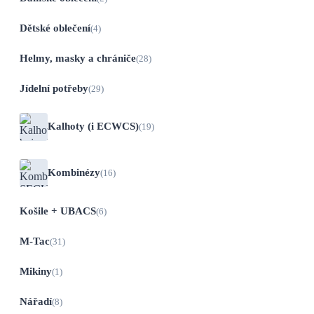
Dětské oblečení
(4)
Helmy, masky a chrániče
(28)
Jídelní potřeby
(29)
Kalhoty (i ECWCS)
(19)
Kombinézy
(16)
Košile + UBACS
(6)
M-Tac
(31)
Mikiny
(1)
Nářadí
(8)