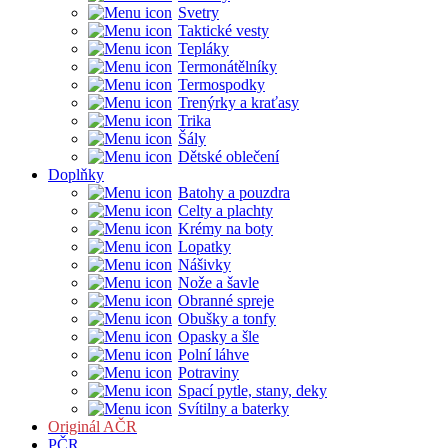
Svetry
Taktické vesty
Tepláky
Termonátělníky
Termospodky
Trenýrky a kraťasy
Trika
Šály
Dětské oblečení
Doplňky
Batohy a pouzdra
Celty a plachty
Krémy na boty
Lopatky
Nášivky
Nože a šavle
Obranné spreje
Obušky a tonfy
Opasky a šle
Polní láhve
Potraviny
Spací pytle, stany, deky
Svítilny a baterky
Originál AČR
PČR