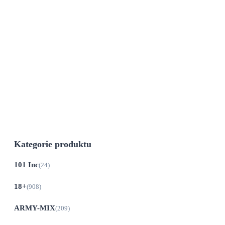
vzoru AČR VZOR 95 CZ MAX
FUCHS
249
Kč
Skladem
Plastová polní láhev 1litr s pouzdrem, od
spol. Max Fuchs...
Kategorie produktu
101 Inc
(24)
18+
(908)
ARMY-MIX
(209)