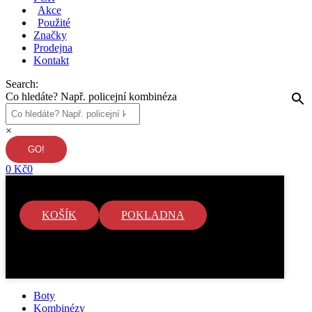
Akce
Použité
Značky
Prodejna
Kontakt
Search:
Co hledáte? Např. policejní kombinéza
×
0
Kč
0
KOŠÍK
POKLADNA
V košíku nejsou žádné položky.
Boty
Kombinézy