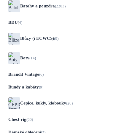
Batohy a pouzdra
(2203)
BDU
(4)
Blůzy (i ECWCS)
(9)
Boty
(14)
Brandit Vintage
(6)
Bundy a kabáty
(9)
Čepice, kukly, klobouky
(20)
Chest-rig
(60)
Dámské oblečení
(2)