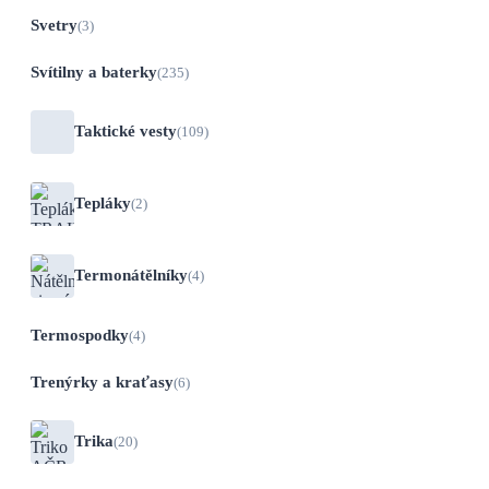
Svetry
(3)
Svítilny a baterky
(235)
Taktické vesty
(109)
Tepláky
(2)
Termonátělníky
(4)
Termospodky
(4)
Trenýrky a kraťasy
(6)
Trika
(20)