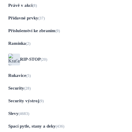
Právě v akci
(8)
Přídavné prvky
(37)
Příslušenství ke zbraním
(9)
Ramínka
(2)
RIP-STOP
(20)
Rukavice
(5)
Security
(28)
Security výstroj
(9)
Slevy
(4683)
Spací pytle, stany a deky
(436)