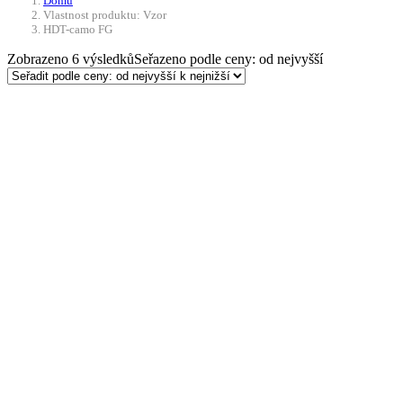
Domů
Vlastnost produktu: Vzor
HDT-camo FG
Zobrazeno 6 výsledků
Seřazeno podle ceny: od nejvyšší
Výběr možností
Tento produkt má více
variant. Možnosti lze vybrat na stránce
produktu
Taktická košile UBACS s
dlouhým rukávem černá CZ
MAX FUCHS
1 290
Kč
Skladem
Taktická košile UBACS s dlouhým