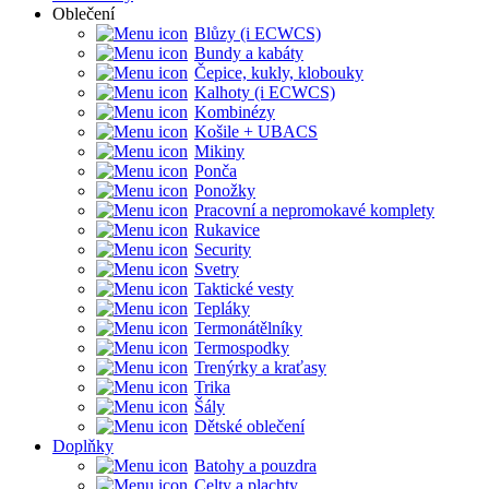
Oblečení
Blůzy (i ECWCS)
Bundy a kabáty
Čepice, kukly, klobouky
Kalhoty (i ECWCS)
Kombinézy
Košile + UBACS
Mikiny
Ponča
Ponožky
Pracovní a nepromokavé komplety
Rukavice
Security
Svetry
Taktické vesty
Tepláky
Termonátělníky
Termospodky
Trenýrky a kraťasy
Trika
Šály
Dětské oblečení
Doplňky
Batohy a pouzdra
Celty a plachty