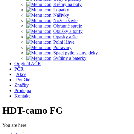
Krémy na boty
Lopatky
Nášivky
Nože a šavle
Obranné spreje
Obušky a tonfy
Opasky a šle
Polní láhve
Potraviny
Spací pytle, stany, deky
Svítilny a baterky
Originál AČR
PČR
Akce
Použité
Značky
Prodejna
Kontakt
HDT-camo FG
You are here: