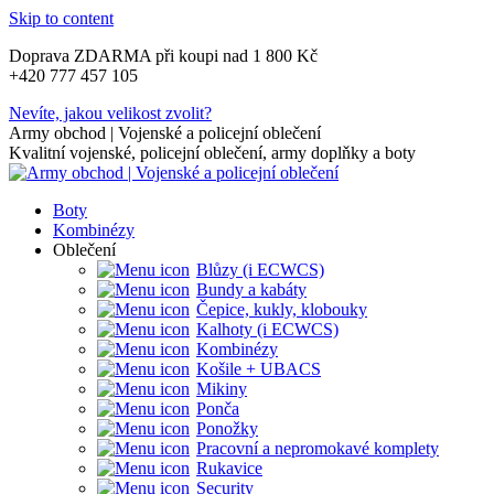
Skip to content
Doprava ZDARMA při koupi nad 1 800 Kč
+420 777 457 105
Nevíte, jakou velikost zvolit?
Army obchod | Vojenské a policejní oblečení
Kvalitní vojenské, policejní oblečení, army doplňky a boty
Boty
Kombinézy
Oblečení
Blůzy (i ECWCS)
Bundy a kabáty
Čepice, kukly, klobouky
Kalhoty (i ECWCS)
Kombinézy
Košile + UBACS
Mikiny
Ponča
Ponožky
Pracovní a nepromokavé komplety
Rukavice
Security