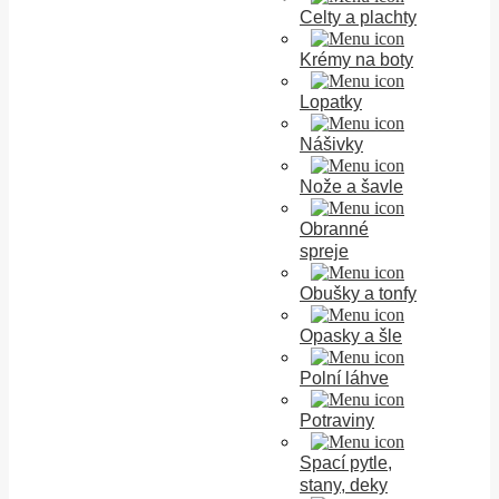
Celty a plachty
Krémy na boty
Lopatky
Nášivky
Nože a šavle
Obranné
spreje
Obušky a tonfy
Opasky a šle
Polní láhve
Potraviny
Spací pytle,
stany, deky