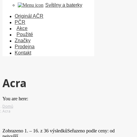
Svítilny a baterky
Originál AČR
PČR
Akce
Použité
Značky
Prodejna
Kontakt
Acra
You are here:
Domů
Acra
Zobrazeno 1. – 16. z 36 výsledků
Seřazeno podle ceny: od
nejvyšší