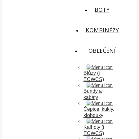
BOTY
KOMBINÉZY
OBLEČENÍ
Blůzy (i
ECWCS)
Bundy a
kabáty
Čepice, kukly,
klobouky
Kalhoty (i
ECWCS)