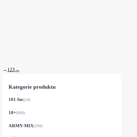
Aktuální cena je: 691 Kč.
Do 21 dnů
Spacák Acra Lonber – ideální pro
výlety do přírody od...
→
1
2
3
→
Kategorie produktu
101 Inc
(24)
18+
(908)
ARMY-MIX
(209)