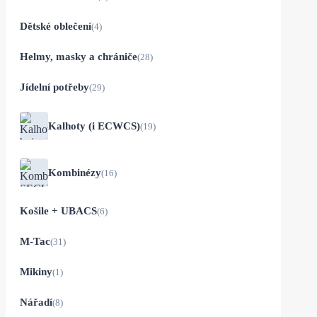
Dětské oblečení
(4)
Helmy, masky a chrániče
(28)
Jídelní potřeby
(29)
Kalhoty (i ECWCS)
(19)
Kombinézy
(16)
Košile + UBACS
(6)
M-Tac
(31)
Mikiny
(1)
Nářadí
(8)