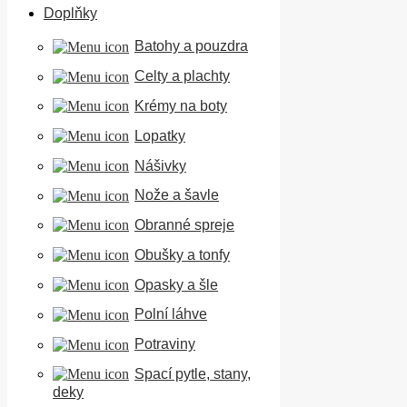
Doplňky
Batohy a pouzdra
Celty a plachty
Krémy na boty
Lopatky
Nášivky
Nože a šavle
Obranné spreje
Obušky a tonfy
Opasky a šle
Polní láhve
Potraviny
Spací pytle, stany,
deky