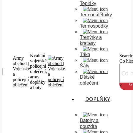
Tepláky
Termonátělníky
Termospodky
Trenýrky a
kraťasy
Trika
Kvalitní
Search
Army
vojenské,
Co hle
obchod |
Šály
policejní
Vojenské
oblečení,
a
army
Dětské
policejní
doplňky
oblečení
oblečení
×
a boty
DOPLŇKY
Batohy a
pouzdra