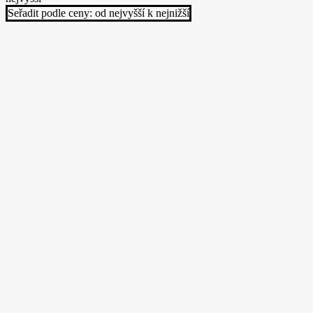
Doprava ZDARMA
-10%
Přidat do košíku
Spací pytel péřový
(spacák) Acra Pongee
800 – zelený-šedý
4 136
Kč
Původní cena byla: 4 136 Kč.
3 722
Kč
Aktuální cena je: 3 722 Kč.
Do 21 dnů
Péřový spací pytel Acra Pongee 800
– hřejivé objetí pro...