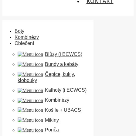
KONTAKT
Boty
Kombinézy
Oblečení
Blůzy (i ECWCS)
Bundy a kabáty
Čepice, kukly,
klobouky
Kalhoty (i ECWCS)
Kombinézy
Košile + UBACS
Mikiny
Ponča