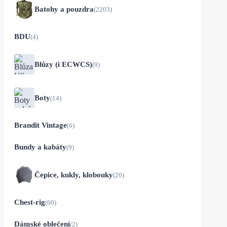
Batohy a pouzdra
(2203)
BDU
(4)
Blůzy (i ECWCS)
(9)
Boty
(14)
Brandit Vintage
(6)
Bundy a kabáty
(9)
Čepice, kukly, klobouky
(20)
Chest-rig
(60)
Dámské oblečení
(2)