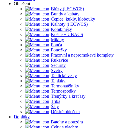
Oblečení
Blůzy (i ECWCS)
Bundy a kabáty
Čepice, kukly, klobouky
Kalhoty (i ECWCS)
Kombinézy
Košile + UBACS
Mikiny
Ponča
Ponožky
Pracovní a nepromokavé komplety
Rukavice
Security
Svetry
Taktické vesty
Tepláky
Termonátělníky
Termospodky
Trenýrky a kraťasy
Trika
Šály
Dětské oblečení
Doplňky
Batohy a pouzdra
Celty a plachty