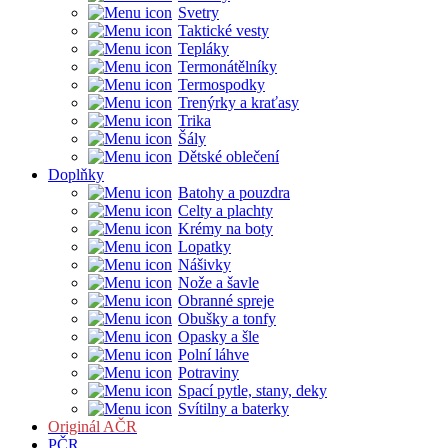
Svetry
Taktické vesty
Tepláky
Termonátělníky
Termospodky
Trenýrky a kraťasy
Trika
Šály
Dětské oblečení
Doplňky
Batohy a pouzdra
Celty a plachty
Krémy na boty
Lopatky
Nášivky
Nože a šavle
Obranné spreje
Obušky a tonfy
Opasky a šle
Polní láhve
Potraviny
Spací pytle, stany, deky
Svítilny a baterky
Originál AČR
PČR