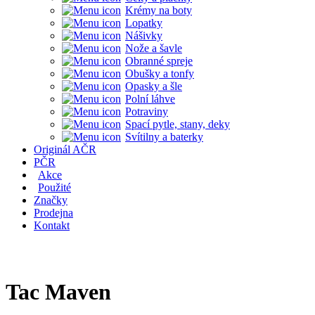
Krémy na boty
Lopatky
Nášivky
Nože a šavle
Obranné spreje
Obušky a tonfy
Opasky a šle
Polní láhve
Potraviny
Spací pytle, stany, deky
Svítilny a baterky
Originál AČR
PČR
Akce
Použité
Značky
Prodejna
Kontakt
Tac Maven