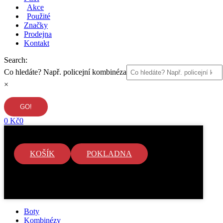
Akce
Použité
Značky
Prodejna
Kontakt
Search:
Co hledáte? Např. policejní kombinéza
×
0
Kč
0
KOŠÍK
POKLADNA
V košíku nejsou žádné položky.
Boty
Kombinézy