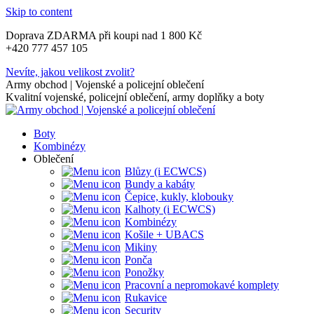
Skip to content
Doprava ZDARMA při koupi nad 1 800 Kč
+420 777 457 105
Nevíte, jakou velikost zvolit?
Army obchod | Vojenské a policejní oblečení
Kvalitní vojenské, policejní oblečení, army doplňky a boty
Boty
Kombinézy
Oblečení
Blůzy (i ECWCS)
Bundy a kabáty
Čepice, kukly, klobouky
Kalhoty (i ECWCS)
Kombinézy
Košile + UBACS
Mikiny
Ponča
Ponožky
Pracovní a nepromokavé komplety
Rukavice
Security