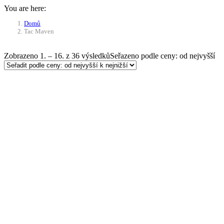
You are here:
Domů
Tac Maven
Zobrazeno 1. – 16. z 36 výsledků
Seřazeno podle ceny: od nejvyšší
Doprava ZDARMA
Přidat do košíku
Krosna Tac Maven Jupiter 60+10 l – če
3 692
Kč
Původní cena byla: 3 692 Kč.
3 323
Kč
Akt
Do 21 dnů
Vysokokapacitní krosna o základním objemu 60l, který j