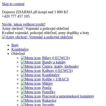
Skip to content
Doprava ZDARMA při koupi nad 1 800 Kč
+420 777 457 105
Nevíte, jakou velikost zvolit?
Army obchod | Vojenské a policejní oblečení
Kvalitní vojenské, policejní oblečení, army doplňky a boty
Boty
Kombinézy
Oblečení
Blůzy (i ECWCS)
Bundy a kabáty
Čepice, kukly, klobouky
Kalhoty (i ECWCS)
Kombinézy
Košile + UBACS
Mikiny
Ponča
Ponožky
Pracovní a nepromokavé komplety
Rukavice
Security