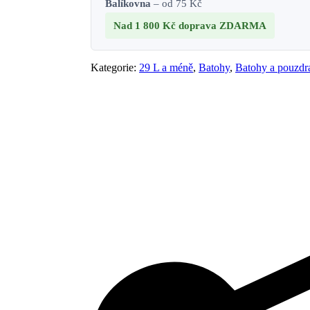
Balíkovna
– od 75 Kč
Nad 1 800 Kč
doprava ZDARMA
Kategorie:
29 L a méně
,
Batohy
,
Batohy a pouzdr