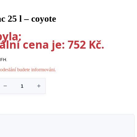
 25 l – coyote
yla:
lní cena je: 752 Kč.
MFH.
odeslání budete informováni.