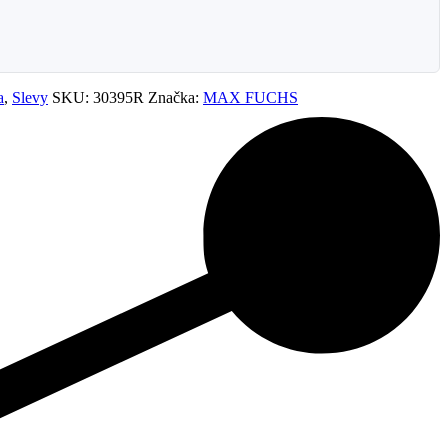
a
,
Slevy
SKU:
30395R
Značka:
MAX FUCHS