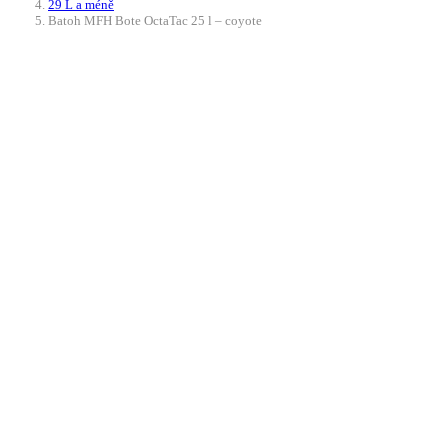
29 L a méně
Batoh MFH Bote OctaTac 25 l – coyote