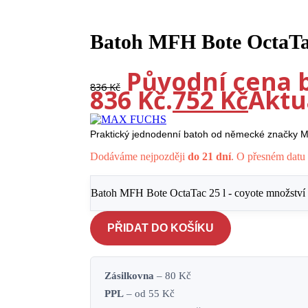
-10%
Batoh MFH Bote OctaTac
Původní cena b
836
Kč
836 Kč.
752
Kč
Aktuá
Praktický jednodenní batoh od německé značky 
Dodáváme nejpozději
do 21 dní
. O přesném datu 
Batoh MFH Bote OctaTac 25 l - coyote množství
PŘIDAT DO KOŠÍKU
Zásilkovna
– 80 Kč
PPL
– od 55 Kč