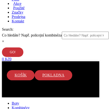
Akce
Použité
Značky
Prodejna
Kontakt
Search:
Co hledáte? Např. policejní kombinéza
×
0
Kč
0
KOŠÍK
POKLADNA
V košíku nejsou žádné položky.
Boty
Kombinézy