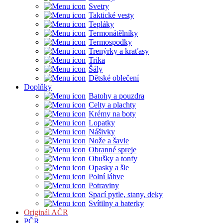
Svetry
Taktické vesty
Tepláky
Termonátělníky
Termospodky
Trenýrky a kraťasy
Trika
Šály
Dětské oblečení
Doplňky
Batohy a pouzdra
Celty a plachty
Krémy na boty
Lopatky
Nášivky
Nože a šavle
Obranné spreje
Obušky a tonfy
Opasky a šle
Polní láhve
Potraviny
Spací pytle, stany, deky
Svítilny a baterky
Originál AČR
PČR