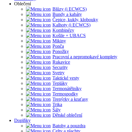
Oblečení
Blůzy (i ECWCS)
Bundy a kabáty
Čepice, kukly, klobouky
Kalhoty (i ECWCS)
Kombinézy
Košile + UBACS
Mikiny
Ponča
Ponožky
Pracovní a nepromokavé komplety
Rukavice
Security
Svetry
Taktické vesty
Tepláky
Termonátělníky
Termospodky
Trenýrky a kraťasy
Trika
Šály
Dětské oblečení
Doplňky
Batohy a pouzdra
Celty a plachty