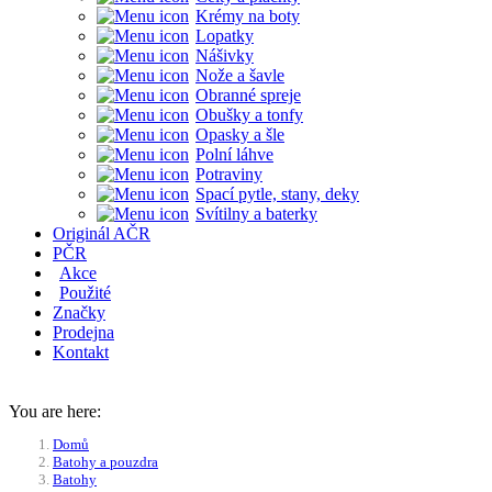
Krémy na boty
Lopatky
Nášivky
Nože a šavle
Obranné spreje
Obušky a tonfy
Opasky a šle
Polní láhve
Potraviny
Spací pytle, stany, deky
Svítilny a baterky
Originál AČR
PČR
Akce
Použité
Značky
Prodejna
Kontakt
You are here:
Domů
Batohy a pouzdra
Batohy