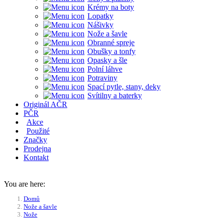
Krémy na boty
Lopatky
Nášivky
Nože a šavle
Obranné spreje
Obušky a tonfy
Opasky a šle
Polní láhve
Potraviny
Spací pytle, stany, deky
Svítilny a baterky
Originál AČR
PČR
Akce
Použité
Značky
Prodejna
Kontakt
You are here:
Domů
Nože a šavle
Nože