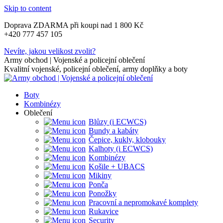
Skip to content
Doprava ZDARMA při koupi nad 1 800 Kč
+420 777 457 105
Nevíte, jakou velikost zvolit?
Army obchod | Vojenské a policejní oblečení
Kvalitní vojenské, policejní oblečení, army doplňky a boty
Boty
Kombinézy
Oblečení
Blůzy (i ECWCS)
Bundy a kabáty
Čepice, kukly, klobouky
Kalhoty (i ECWCS)
Kombinézy
Košile + UBACS
Mikiny
Ponča
Ponožky
Pracovní a nepromokavé komplety
Rukavice
Security