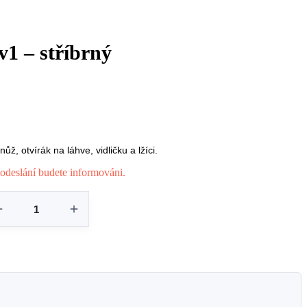
1 – stříbrný
ž, otvírák na láhve, vidličku a lžíci.
odeslání budete informováni.