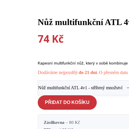
Nůž multifunkční ATL 4v
74
Kč
Kapesní multifunkční nůž, který v sobě kombinuje nů
Dodáváme nejpozději
do 21 dní
. O přesném datu 
Nůž multifunkční ATL 4v1 - stříbrný množství
PŘIDAT DO KOŠÍKU
Zásilkovna
– 80 Kč