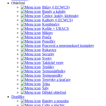
Oblečení
Blůzy (i ECWCS)
Bundy a kabáty
Čepice, kukly, klobouky
Kalhoty (i ECWCS)
Kombinézy
Košile + UBACS
Mikiny
Ponča
Ponožky
Pracovní a nepromokavé komplety
Rukavice
Security
Svetry
Taktické vesty
Tepláky
Termonátělníky
Termospodky
Trenýrky a kraťasy
Trika
Šály
Dětské oblečení
Doplňky
Batohy a pouzdra
Celty a plachty