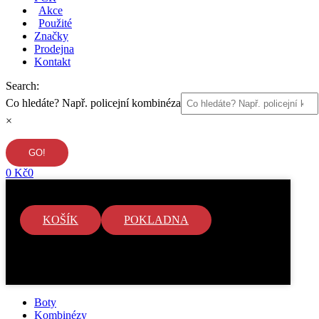
Akce
Použité
Značky
Prodejna
Kontakt
Search:
Co hledáte? Např. policejní kombinéza
×
0
Kč
0
KOŠÍK
POKLADNA
V košíku nejsou žádné položky.
Boty
Kombinézy