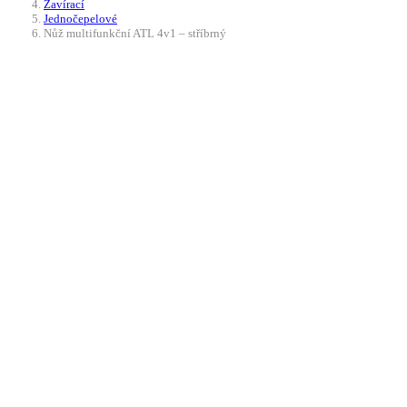
Zavírací
Jednočepelové
Nůž multifunkční ATL 4v1 – stříbrný