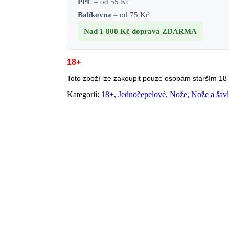
PPL
– od 55 Kč
Balíkovna
– od 75 Kč
Nad 1 800 Kč
doprava ZDARMA
18+
Toto zboží lze zakoupit pouze osobám starším 18 l
Kategorií:
18+
,
Jednočepelové
,
Nože
,
Nože a šav