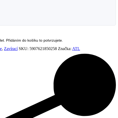
et. Přidáním do košíku to potvrzujete.
le
,
Zavírací
SKU:
5907621850258
Značka:
ATL