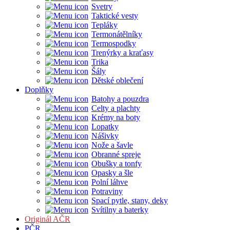
Svetry
Taktické vesty
Tepláky
Termonátělníky
Termospodky
Trenýrky a kraťasy
Trika
Šály
Dětské oblečení
Doplňky
Batohy a pouzdra
Celty a plachty
Krémy na boty
Lopatky
Nášivky
Nože a šavle
Obranné spreje
Obušky a tonfy
Opasky a šle
Polní láhve
Potraviny
Spací pytle, stany, deky
Svítilny a baterky
Originál AČR
PČR