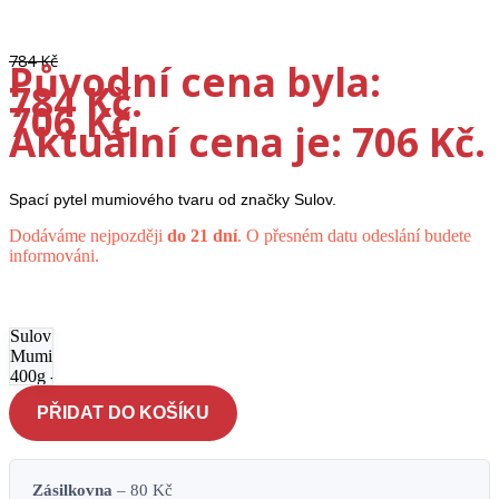
-10%
784
Kč
Původní cena byla:
784 Kč.
706
Kč
Aktuální cena je: 706 Kč.
Spací pytel mumiového tvaru od značky Sulov.
Dodáváme nejpozději
do 21 dní
. O přesném datu odeslání budete
informováni.
Spací
pytel
Sulov
Mumie
400g -
modrý
PŘIDAT DO KOŠÍKU
množství
Zásilkovna
– 80 Kč