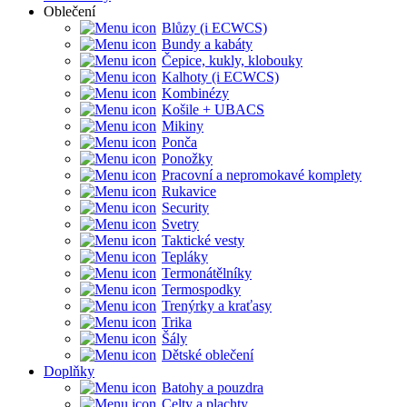
Oblečení
Blůzy (i ECWCS)
Bundy a kabáty
Čepice, kukly, klobouky
Kalhoty (i ECWCS)
Kombinézy
Košile + UBACS
Mikiny
Ponča
Ponožky
Pracovní a nepromokavé komplety
Rukavice
Security
Svetry
Taktické vesty
Tepláky
Termonátělníky
Termospodky
Trenýrky a kraťasy
Trika
Šály
Dětské oblečení
Doplňky
Batohy a pouzdra
Celty a plachty