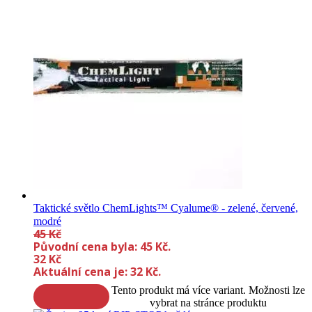
Taktické světlo ChemLights™ Cyalume® - zelené, červené,
modré
45
Kč
Původní cena byla: 45 Kč.
32
Kč
Aktuální cena je: 32 Kč.
Tento produkt má více variant. Možnosti lze
vybrat na stránce produktu