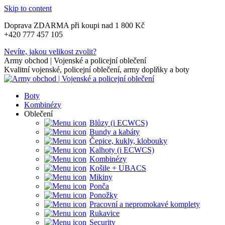
Skip to content
Doprava ZDARMA při koupi nad 1 800 Kč
+420 777 457 105
Nevíte, jakou velikost zvolit?
Army obchod | Vojenské a policejní oblečení
Kvalitní vojenské, policejní oblečení, army doplňky a boty
Boty
Kombinézy
Oblečení
Blůzy (i ECWCS)
Bundy a kabáty
Čepice, kukly, klobouky
Kalhoty (i ECWCS)
Kombinézy
Košile + UBACS
Mikiny
Ponča
Ponožky
Pracovní a nepromokavé komplety
Rukavice
Security