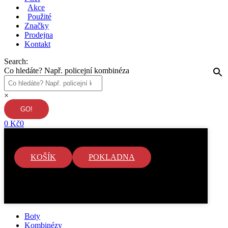
Akce
Použité
Značky
Prodejna
Kontakt
Search:
Co hledáte? Např. policejní kombinéza
×
0
Kč
0
KOŠÍK
POKLADNA
V košíku nejsou žádné položky.
Boty
Kombinézy