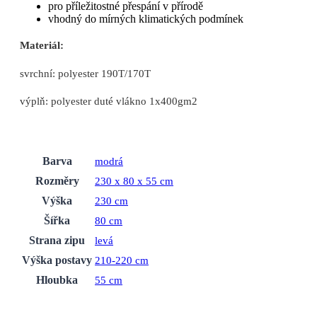
pro příležitostné přespání v přírodě
vhodný do mírných klimatických podmínek
Materiál:
svrchní: polyester 190T/170T
výplň: polyester duté vlákno 1x400gm2
Barva
modrá
Rozměry
230 x 80 x 55 cm
Výška
230 cm
Šířka
80 cm
Strana zipu
levá
Výška postavy
210-220 cm
Hloubka
55 cm