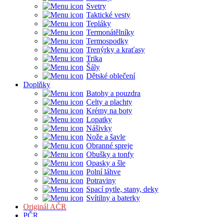
Svetry
Taktické vesty
Tepláky
Termonátělníky
Termospodky
Trenýrky a kraťasy
Trika
Šály
Dětské oblečení
Doplňky
Batohy a pouzdra
Celty a plachty
Krémy na boty
Lopatky
Nášivky
Nože a šavle
Obranné spreje
Obušky a tonfy
Opasky a šle
Polní láhve
Potraviny
Spací pytle, stany, deky
Svítilny a baterky
Originál AČR
PČR