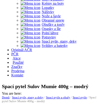
Krémy na boty
Lopatky
Nášivky
Nože a šavle
Obranné spreje
Obušky a tonfy
Opasky a šle
Polní láhve
Potraviny
Spací pytle, stany, deky
Svítilny a baterky
Originál AČR
PČR
Akce
Použité
Značky
Prodejna
Kontakt
Spací pytel Sulov Mumie 400g – modrý
You are here:
Domů
/
Spací pytle, stany a deky
/
Spací pytle a obaly
/
Spací pytle
/
Spací
pytel Sulov Mumie 400g – modrý