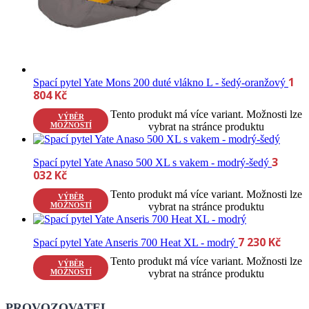
1
Spací pytel Yate Mons 200 duté vlákno L - šedý-oranžový
804
Kč
Tento produkt má více variant. Možnosti lze
VÝBĚR
MOŽNOSTÍ
vybrat na stránce produktu
3
Spací pytel Yate Anaso 500 XL s vakem - modrý-šedý
032
Kč
Tento produkt má více variant. Možnosti lze
VÝBĚR
MOŽNOSTÍ
vybrat na stránce produktu
7 230
Kč
Spací pytel Yate Anseris 700 Heat XL - modrý
Tento produkt má více variant. Možnosti lze
VÝBĚR
MOŽNOSTÍ
vybrat na stránce produktu
PROVOZOVATEL