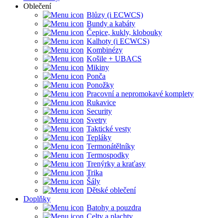
Oblečení
Blůzy (i ECWCS)
Bundy a kabáty
Čepice, kukly, klobouky
Kalhoty (i ECWCS)
Kombinézy
Košile + UBACS
Mikiny
Ponča
Ponožky
Pracovní a nepromokavé komplety
Rukavice
Security
Svetry
Taktické vesty
Tepláky
Termonátělníky
Termospodky
Trenýrky a kraťasy
Trika
Šály
Dětské oblečení
Doplňky
Batohy a pouzdra
Celty a plachty