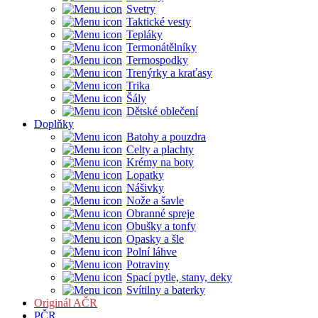
Svetry
Taktické vesty
Tepláky
Termonátělníky
Termospodky
Trenýrky a kraťasy
Trika
Šály
Dětské oblečení
Doplňky
Batohy a pouzdra
Celty a plachty
Krémy na boty
Lopatky
Nášivky
Nože a šavle
Obranné spreje
Obušky a tonfy
Opasky a šle
Polní láhve
Potraviny
Spací pytle, stany, deky
Svítilny a baterky
Originál AČR
PČR