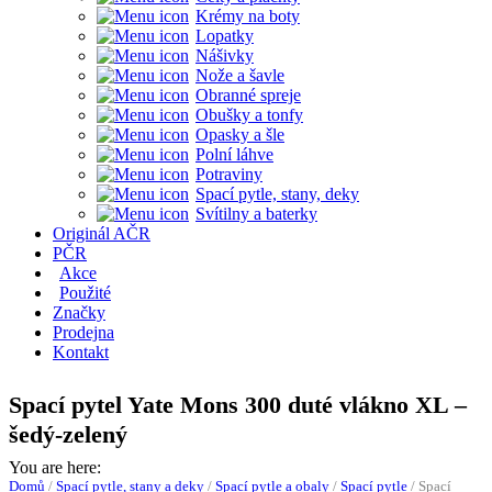
Krémy na boty
Lopatky
Nášivky
Nože a šavle
Obranné spreje
Obušky a tonfy
Opasky a šle
Polní láhve
Potraviny
Spací pytle, stany, deky
Svítilny a baterky
Originál AČR
PČR
Akce
Použité
Značky
Prodejna
Kontakt
Spací pytel Yate Mons 300 duté vlákno XL –
šedý-zelený
You are here:
Domů
/
Spací pytle, stany a deky
/
Spací pytle a obaly
/
Spací pytle
/
Spací