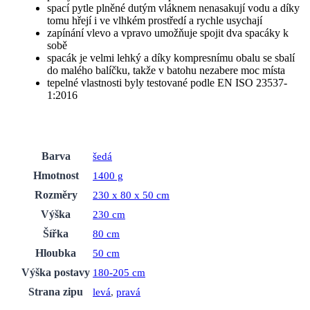
spací pytle plněné dutým vláknem nenasakují vodu a díky
tomu hřejí i ve vlhkém prostředí a rychle usychají
zapínání vlevo a vpravo umožňuje spojit dva spacáky k
sobě
spacák je velmi lehký a díky kompresnímu obalu se sbalí
do malého balíčku, takže v batohu nezabere moc místa
tepelné vlastnosti byly testované podle EN ISO 23537-
1:2016
Barva
šedá
Hmotnost
1400 g
Rozměry
230 x 80 x 50 cm
Výška
230 cm
Šířka
80 cm
Hloubka
50 cm
Výška postavy
180-205 cm
Strana zipu
levá
,
pravá