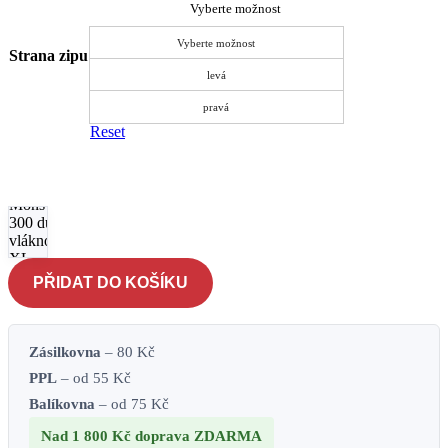
Vyberte možnost
Vyberte možnost
Strana zipu
levá
pravá
Reset
Spací
pytel
Yate
Mons
300 duté
vlákno
XL -
šedý-
PŘIDAT DO KOŠÍKU
zelený
množství
Zásilkovna
– 80 Kč
PPL
– od 55 Kč
Balíkovna
– od 75 Kč
Nad 1 800 Kč
doprava ZDARMA