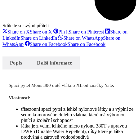
Sdílejte se svými přáteli
Share on X
Share on X
Pin it
Share on Pinterest
Share on
LinkedIn
Share on LinkedIn
Share on WhatsApp
Share on
WhatsApp
Share on Facebook
Share on Facebook
Popis
Další informace
Spací pytel Mons 300 duté vlákno XL od značky Yate.
Vlastnosti:
třísezonní spací pytel z lehké nylonové látky a s výplní ze
sedmikomorového dutého vlákna, které má výbornou
plnící a izolační schopnost
látka je z velmi lehkého micro nylonu 380T s úpravou
DWR (Durable Water Repellent), díky které je látka
prodyšná a zároveň vodoodpudivá