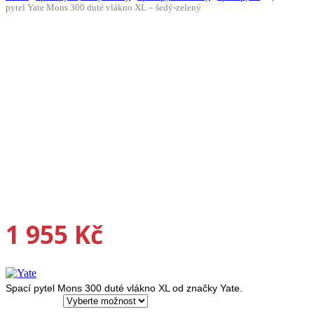
pytel Yate Mons 300 duté vlákno XL – šedý-zelený
Doprava ZDARMA
1 955
Kč
Spací pytel Mons 300 duté vlákno XL od značky Yate.