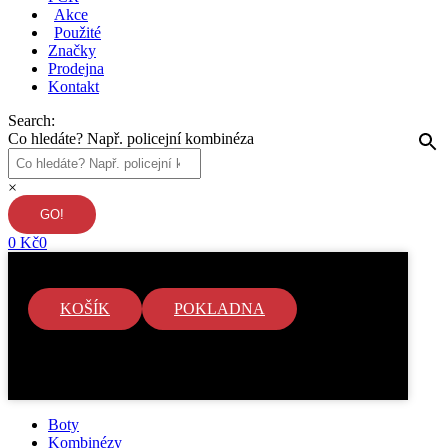
Akce
Použité
Značky
Prodejna
Kontakt
Search:
Co hledáte? Např. policejní kombinéza
×
0
Kč
0
KOŠÍK
POKLADNA
V košíku nejsou žádné položky.
Boty
Kombinézy