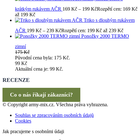
krátkým rukávem AČR
169
Kč
–
199
Kč
Rozpětí cen: 169 Kč
až 199 Kč
Triko s dlouhým rukávem
AČR
199
Kč
–
239
Kč
Rozpětí cen: 199 Kč až 239 Kč
Ponožky 2000 TERMO
zimní
175
Kč
Původní cena byla: 175 Kč.
99
Kč
Aktuální cena je: 99 Kč.
RECENZE
Co o nás říkají zákazníci?
© Copyright army-mix.cz. Všechna práva vyhrazena.
Souhlas se zpracováním osobních údajů
Cookies
Jak pracujeme s osobními údaji