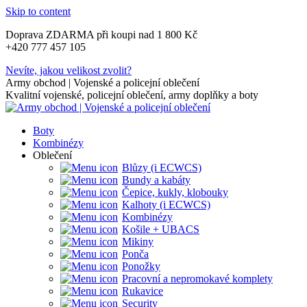
Skip to content
Doprava ZDARMA při koupi nad 1 800 Kč
+420 777 457 105
Nevíte, jakou velikost zvolit?
Army obchod | Vojenské a policejní oblečení
Kvalitní vojenské, policejní oblečení, army doplňky a boty
Boty
Kombinézy
Oblečení
Blůzy (i ECWCS)
Bundy a kabáty
Čepice, kukly, klobouky
Kalhoty (i ECWCS)
Kombinézy
Košile + UBACS
Mikiny
Ponča
Ponožky
Pracovní a nepromokavé komplety
Rukavice
Security