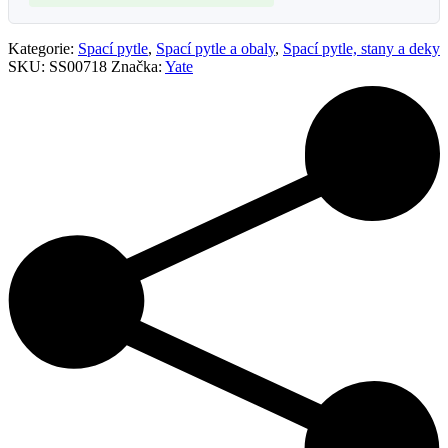
Kategorie:
Spací pytle
,
Spací pytle a obaly
,
Spací pytle, stany a deky
SKU:
SS00718
Značka:
Yate