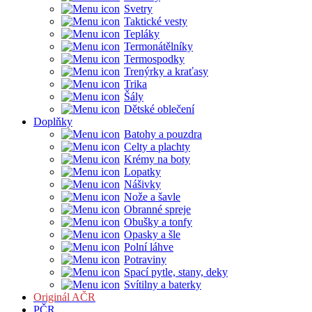
Svetry
Taktické vesty
Tepláky
Termonátělníky
Termospodky
Trenýrky a kraťasy
Trika
Šály
Dětské oblečení
Doplňky
Batohy a pouzdra
Celty a plachty
Krémy na boty
Lopatky
Nášivky
Nože a šavle
Obranné spreje
Obušky a tonfy
Opasky a šle
Polní láhve
Potraviny
Spací pytle, stany, deky
Svítilny a baterky
Originál AČR
PČR