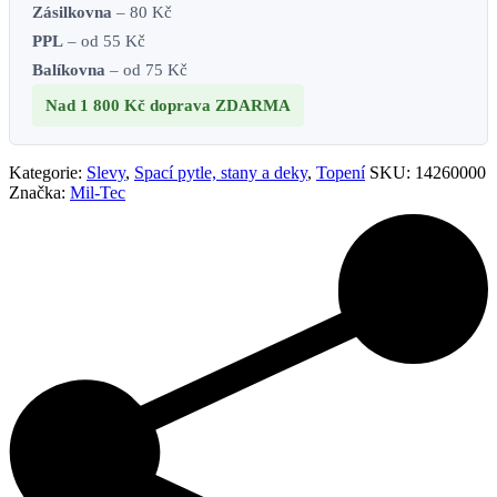
Zásilkovna
– 80 Kč
PPL
– od 55 Kč
Balíkovna
– od 75 Kč
Nad 1 800 Kč
doprava ZDARMA
Kategorie:
Slevy
,
Spací pytle, stany a deky
,
Topení
SKU:
14260000
Značka:
Mil-Tec