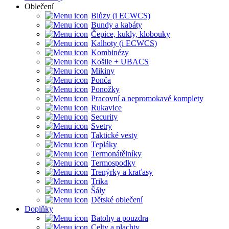
Oblečení
Blůzy (i ECWCS)
Bundy a kabáty
Čepice, kukly, klobouky
Kalhoty (i ECWCS)
Kombinézy
Košile + UBACS
Mikiny
Ponča
Ponožky
Pracovní a nepromokavé komplety
Rukavice
Security
Svetry
Taktické vesty
Tepláky
Termonátělníky
Termospodky
Trenýrky a kraťasy
Trika
Šály
Dětské oblečení
Doplňky
Batohy a pouzdra
Celty a plachty