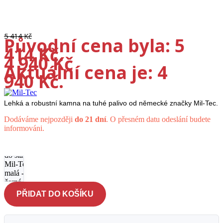
Doprava ZDARMA
-9%
5 414
Kč
Původní cena byla: 5
414 Kč.
4 940
Kč
Aktuální cena je: 4
940 Kč.
Lehká a robustní kamna na tuhé palivo od německé značky Mil-Tec.
Dodáváme nejpozději
do 21 dní
. O přesném datu odeslání budete
informováni.
Kamna
do stanu
Mil-Tec
malá -
černá
množství
PŘIDAT DO KOŠÍKU