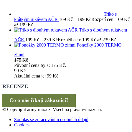
Triko s
krátkým rukávem AČR
169
Kč
–
199
Kč
Rozpětí cen: 169 Kč
až 199 Kč
Triko s dlouhým rukávem
AČR
199
Kč
–
239
Kč
Rozpětí cen: 199 Kč až 239 Kč
Ponožky 2000 TERMO
zimní
175
Kč
Původní cena byla: 175 Kč.
99
Kč
Aktuální cena je: 99 Kč.
RECENZE
Co o nás říkají zákazníci?
© Copyright army-mix.cz. Všechna práva vyhrazena.
Souhlas se zpracováním osobních údajů
Cookies