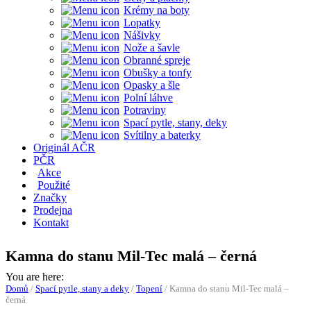
Krémy na boty
Lopatky
Nášivky
Nože a šavle
Obranné spreje
Obušky a tonfy
Opasky a šle
Polní láhve
Potraviny
Spací pytle, stany, deky
Svítilny a baterky
Originál AČR
PČR
Akce
Použité
Značky
Prodejna
Kontakt
Kamna do stanu Mil-Tec malá – černá
You are here:
Domů
/
Spací pytle, stany a deky
/
Topení
/
Kamna do stanu Mil-Tec malá –
černá