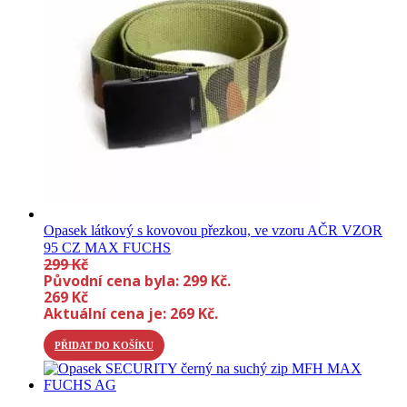
Opasek látkový s kovovou přezkou, ve vzoru AČR VZOR
95 CZ MAX FUCHS
299
Kč
Původní cena byla: 299 Kč.
269
Kč
Aktuální cena je: 269 Kč.
PŘIDAT DO KOŠÍKU