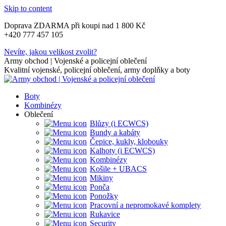
Skip to content
Doprava ZDARMA při koupi nad 1 800 Kč
+420 777 457 105
Nevíte, jakou velikost zvolit?
Army obchod | Vojenské a policejní oblečení
Kvalitní vojenské, policejní oblečení, army doplňky a boty
Boty
Kombinézy
Oblečení
Blůzy (i ECWCS)
Bundy a kabáty
Čepice, kukly, klobouky
Kalhoty (i ECWCS)
Kombinézy
Košile + UBACS
Mikiny
Ponča
Ponožky
Pracovní a nepromokavé komplety
Rukavice
Security