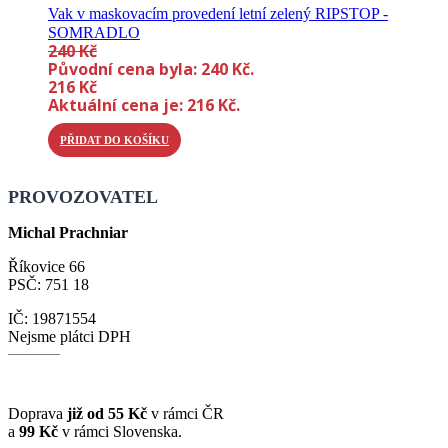
Vak v maskovacím provedení letní zelený RIPSTOP -
SOMRADLO
240
Kč
Původní cena byla: 240 Kč.
216
Kč
Aktuální cena je: 216 Kč.
PŘIDAT DO KOŠÍKU
PROVOZOVATEL
Michal Prachniar
Říkovice 66
PSČ: 751 18
IČ: 19871554
Nejsme plátci DPH
Doprava
již od 55 Kč
v rámci ČR
a
99 Kč
v rámci Slovenska.