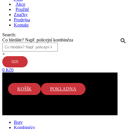
Akce
Použité
Značky
Prodejna
Kontakt
Search:
Co hledáte? Např. policejní kombinéza
×
0
Kč
0
KOŠÍK
POKLADNA
V košíku nejsou žádné položky.
Boty
Kombinézy