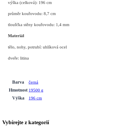
výška (celková): 196 cm
průměr kouřovodu: 8,7 cm
tloušťka stěny kouřovodu: 1,4 mm
Materiál
tělo, nohy, potrubí: uhlíková ocel
dveře: litina
Barva
černá
Hmotnost
19500 g
Výška
196 cm
Vybírejte z kategorií