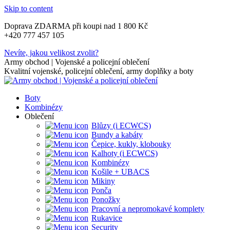
Skip to content
Doprava ZDARMA při koupi nad 1 800 Kč
+420 777 457 105
Nevíte, jakou velikost zvolit?
Army obchod | Vojenské a policejní oblečení
Kvalitní vojenské, policejní oblečení, army doplňky a boty
Boty
Kombinézy
Oblečení
Blůzy (i ECWCS)
Bundy a kabáty
Čepice, kukly, klobouky
Kalhoty (i ECWCS)
Kombinézy
Košile + UBACS
Mikiny
Ponča
Ponožky
Pracovní a nepromokavé komplety
Rukavice
Security