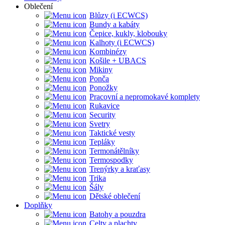
Oblečení
Blůzy (i ECWCS)
Bundy a kabáty
Čepice, kukly, klobouky
Kalhoty (i ECWCS)
Kombinézy
Košile + UBACS
Mikiny
Ponča
Ponožky
Pracovní a nepromokavé komplety
Rukavice
Security
Svetry
Taktické vesty
Tepláky
Termonátělníky
Termospodky
Trenýrky a kraťasy
Trika
Šály
Dětské oblečení
Doplňky
Batohy a pouzdra
Celty a plachty