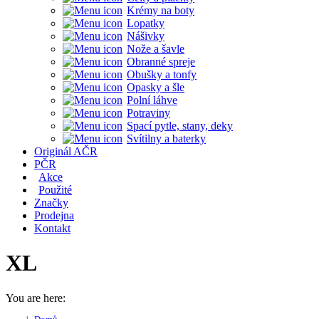
Krémy na boty
Lopatky
Nášivky
Nože a šavle
Obranné spreje
Obušky a tonfy
Opasky a šle
Polní láhve
Potraviny
Spací pytle, stany, deky
Svítilny a baterky
Originál AČR
PČR
Akce
Použité
Značky
Prodejna
Kontakt
XL
You are here: