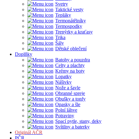
Svetry
Taktické vesty
Tepláky
Termonátělníky
Termospodky
Trenýrky a kraťasy
Trika
Šály
Dětské oblečení
Doplňky
Batohy a pouzdra
Celty a plachty
Krémy na boty
Lopatky
Nášivky
Nože a šavle
Obranné spreje
Obušky a tonfy
Opasky a šle
Polní láhve
Potraviny
Spací pytle, stany, deky
Svítilny a baterky
Originál AČR
PČR