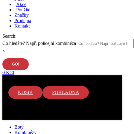
Akce
Použité
Značky
Prodejna
Kontakt
Search:
Co hledáte? Např. policejní kombinéza
×
0
Kč
0
KOŠÍK
POKLADNA
V košíku nejsou žádné položky.
Boty
Kombinézy