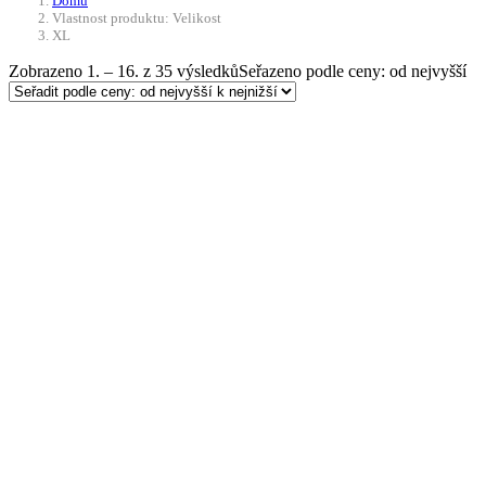
Domů
Vlastnost produktu: Velikost
XL
Zobrazeno 1. – 16. z 35 výsledků
Seřazeno podle ceny: od nejvyšší
Doprava ZDARMA
Přidat do košíku
Opasek Claw Gear KD One Belt – mult
2 280
Kč
Původní cena byla: 2 280 Kč.
2 052
Kč
Akt
Do 21 dnů
Opasek od značky Claw Gear.