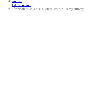
Zavírací
Jednočepelové
Nůž zavírací Böker Plus Caracal Folder – černý-stříbrný
Doprava ZDARMA