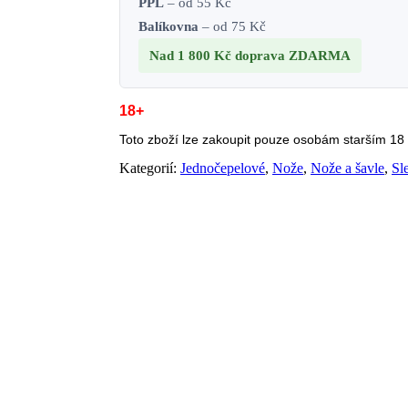
PPL
– od 55 Kč
Balíkovna
– od 75 Kč
Nad 1 800 Kč
doprava ZDARMA
18+
Toto zboží lze zakoupit pouze osobám starším 18 l
Kategorií:
Jednočepelové
,
Nože
,
Nože a šavle
,
Sl