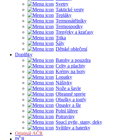
Svetry
Taktické vesty
Tepláky
Termonátělníky
Termospodky
Trenýrky a kraťasy
Trika
Šály
Dětské oblečení
Doplňky
Batohy a pouzdra
Celty a plachty
Krémy na boty
Lopatky
Nášivky
Nože a šavle
Obranné spreje
Obušky a tonfy
Opasky a šle
Polní láhve
Potraviny
Spací pytle, stany, deky
Svítilny a baterky
Originál AČR
PČR