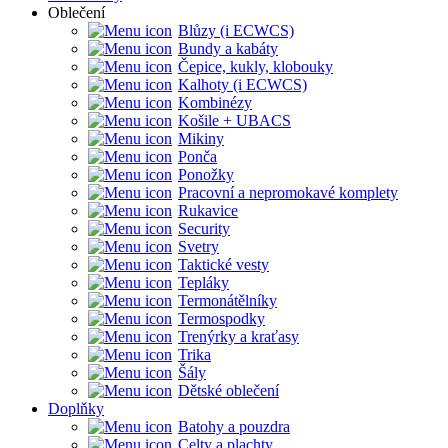
Oblečení
Blůzy (i ECWCS)
Bundy a kabáty
Čepice, kukly, klobouky
Kalhoty (i ECWCS)
Kombinézy
Košile + UBACS
Mikiny
Ponča
Ponožky
Pracovní a nepromokavé komplety
Rukavice
Security
Svetry
Taktické vesty
Tepláky
Termonátělníky
Termospodky
Trenýrky a kraťasy
Trika
Šály
Dětské oblečení
Doplňky
Batohy a pouzdra
Celty a plachty