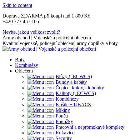
Skip to content
Doprava ZDARMA při koupi nad 1 800 Kč
+420 777 457 105
Nevíte, jakou velikost zvolit?
Army obchod | Vojenské a policejní oblečení
Kvalitní vojenské, policejní oblečení, army doplňky a boty
Boty
Kombinézy
Oblečení
Blůzy (i ECWCS)
Bundy a kabáty
Čepice, kukly, klobouky
Kalhoty (i ECWCS)
Kombinézy
Košile + UBACS
Mikiny
Ponča
Ponožky
Pracovní a nepromokavé komplety
Rukavice
Security