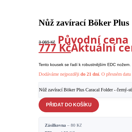
-10%
Nůž zavírací Böker Plus 
Původní cena b
3 085
Kč
777
Kč
Aktuální cen
Tento kousek se řadí k robustnějším EDC nožem.
Dodáváme nejpozději
do 21 dní
. O přesném datu 
Nůž zavírací Böker Plus Caracal Folder - černý-s
PŘIDAT DO KOŠÍKU
Zásilkovna
– 80 Kč