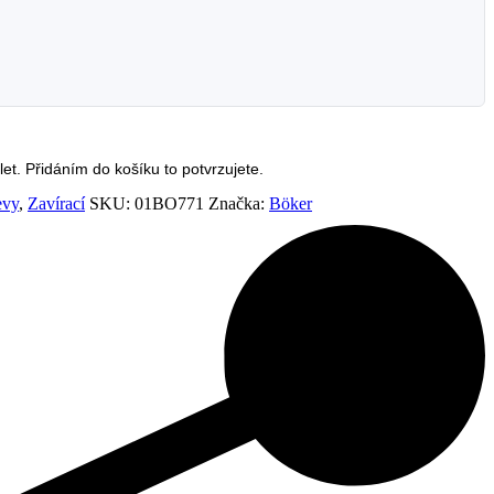
et. Přidáním do košíku to potvrzujete.
evy
,
Zavírací
SKU:
01BO771
Značka:
Böker