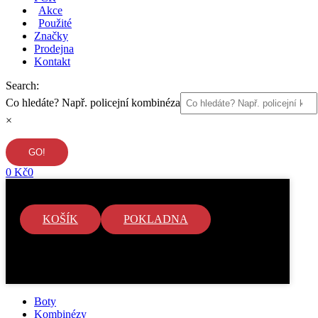
Akce
Použité
Značky
Prodejna
Kontakt
Search:
Co hledáte? Např. policejní kombinéza
×
0
Kč
0
KOŠÍK
POKLADNA
V košíku nejsou žádné položky.
Boty
Kombinézy