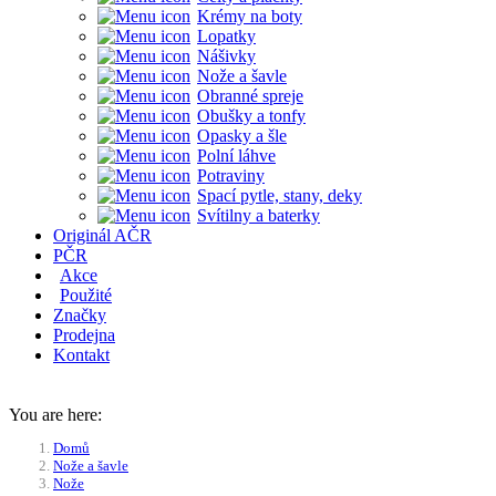
Krémy na boty
Lopatky
Nášivky
Nože a šavle
Obranné spreje
Obušky a tonfy
Opasky a šle
Polní láhve
Potraviny
Spací pytle, stany, deky
Svítilny a baterky
Originál AČR
PČR
Akce
Použité
Značky
Prodejna
Kontakt
You are here:
Domů
Nože a šavle
Nože