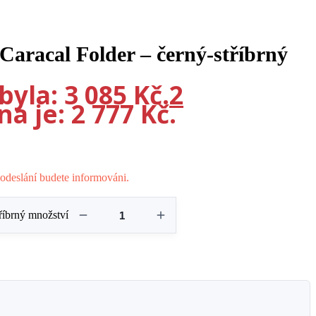
Caracal Folder – černý-stříbrný
yla: 3 085 Kč.
2
a je: 2 777 Kč.
odeslání budete informováni.
tříbrný množství