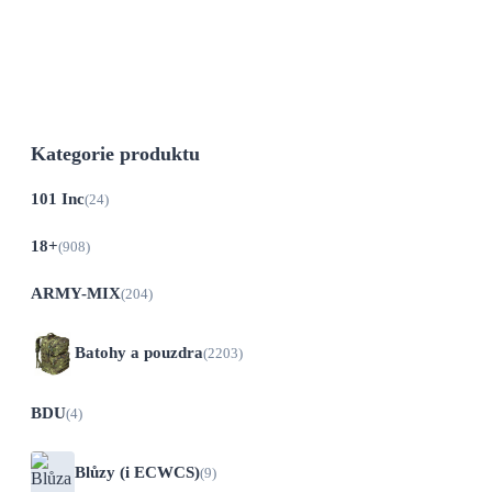
Taktická černá kšiltovka s velcro panely,
od výrobce Max Fuchs...
Kategorie produktu
101 Inc
(24)
18+
(908)
ARMY-MIX
(204)
Batohy a pouzdra
(2203)
BDU
(4)
Blůzy (i ECWCS)
(9)