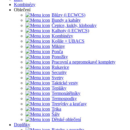
Kombinézy
Oblečení
Blůzy (i ECWCS)
Bundy a kabáty
Čepice, kukly, klobouky
Kalhoty (i ECWCS)
Kombinézy
Košile + UBACS
Mikiny
Ponča
Ponožky
Pracovní a nepromokavé komplety
Rukavice
Security
Svetry
Taktické vesty
Tepláky
Termonátělníky
Termospodky
Trenýrky a kraťasy
Trika
Šály
Dětské oblečení
Doplňky
Batohy a pouzdra