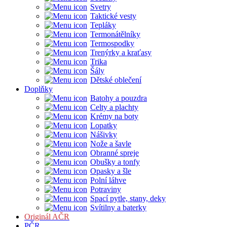
Svetry
Taktické vesty
Tepláky
Termonátělníky
Termospodky
Trenýrky a kraťasy
Trika
Šály
Dětské oblečení
Doplňky
Batohy a pouzdra
Celty a plachty
Krémy na boty
Lopatky
Nášivky
Nože a šavle
Obranné spreje
Obušky a tonfy
Opasky a šle
Polní láhve
Potraviny
Spací pytle, stany, deky
Svítilny a baterky
Originál AČR
PČR