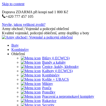
Skip to content
Doprava ZDARMA při koupi nad 1 800 Kč
+420 777 457 105
Nevíte, jakou velikost zvolit?
Army obchod | Vojenské a policejní oblečení
Kvalitní vojenské, policejní oblečení, army doplňky a boty
Boty
Kombinézy
Oblečení
Blůzy (i ECWCS)
Bundy a kabáty
Čepice, kukly, klobouky
Kalhoty (i ECWCS)
Kombinézy
Košile + UBACS
Mikiny
Ponča
Ponožky
Pracovní a nepromokavé komplety
Rukavice
Security