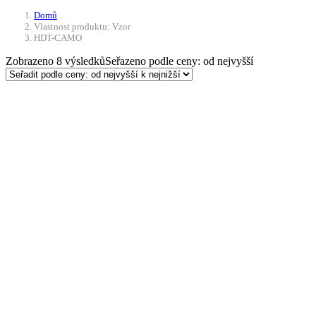
Domů
Vlastnost produktu: Vzor
HDT-CAMO
Zobrazeno 8 výsledků
Seřazeno podle ceny: od nejvyšší
Doprava ZDARMA
Výběr možností
Tento produkt má více
variant. Možnosti lze vybrat na stránce
produktu
Softshellová bunda
Scorpion ve vzoru AČR
VZOR 95 CZ MAX FUCHS
2 390
Kč
Do 21 dnů