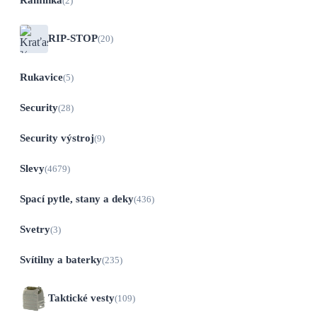
(2)
RIP-STOP
(20)
Rukavice
(5)
Security
(28)
Security výstroj
(9)
Slevy
(4679)
Spací pytle, stany a deky
(436)
Svetry
(3)
Svítilny a baterky
(235)
Taktické vesty
(109)