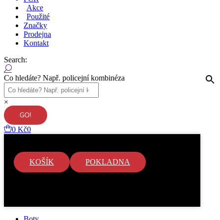
Akce
Použité
Značky
Prodejna
Kontakt
Search:
Co hledáte? Např. policejní kombinéza
×
0
Kč
0
KOŠÍK
POKLADNA
V košíku nejsou žádné položky.
Boty