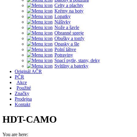
Celty a plachty
Krémy na boty
Lopatky
Nášivky
Nože a šavle
Obranné spreje
Obušky a tonfy
Opasky a šle
Polní láhve
Potraviny
Spací pytle, stany, deky
Svítilny a baterky
Originál AČR
PČR
Akce
Použité
Značky
Prodejna
Kontakt
HDT-CAMO
You are here: