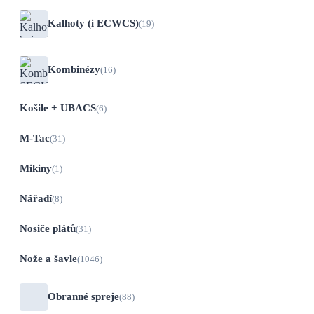
Kalhoty (i ECWCS)
(19)
Kombinézy
(16)
Košile + UBACS
(6)
M-Tac
(31)
Mikiny
(1)
Nářadí
(8)
Nosiče plátů
(31)
Nože a šavle
(1046)
Obranné spreje
(88)