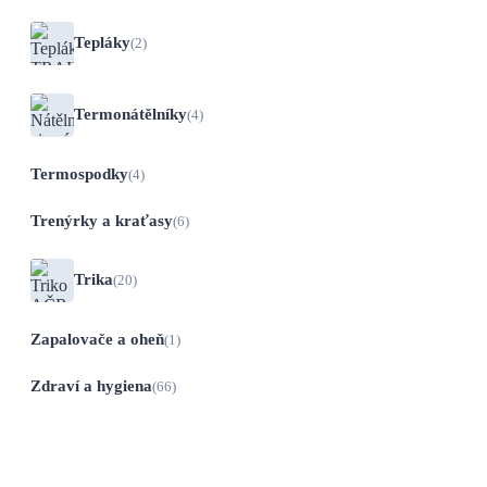
Tepláky
(2)
Termonátělníky
(4)
Termospodky
(4)
Trenýrky a kraťasy
(6)
Trika
(20)
Zapalovače a oheň
(1)
Zdraví a hygiena
(66)